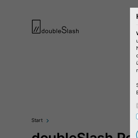
Start
doubleSlash Por