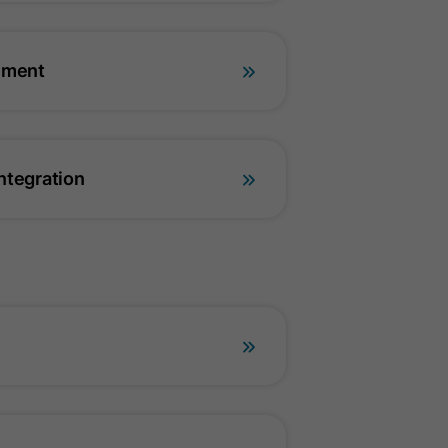
ement
ntegration