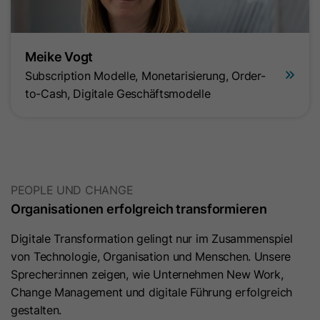
Benutzer in seinen Einstellungen
Dieses Cookie wird verwendet, um
ausgewählt hat.
sicherzustellen, dass Content-
Mitgliedschafts-Logins nicht
Meike Vogt
gefälscht werden können. Es enthält
Name
lidc
Subscription Modelle, Monetarisierung, Order-
Zweck
eine Zufallszeichenfolge aus
to-Cash, Digitale Geschäftsmodelle
Anbieter
LinkedIn
Buchstaben und Zahlen, die
verwendet wird, um zu überprüfen,
Laufzeit
24 Stunden
ob ein Mitgliedschafts-Login
authentisch ist.
Dieses Cookie sorgt für die die
Zweck
Auswahl des Datenzentrums.
PEOPLE UND CHANGE
Name
hs_langswitcher_choice
Organisationen erfolgreich transformieren
Name
sdsc
Digitale Transformation gelingt nur im Zusammenspiel
Anbieter
HubSpot
von Technologie, Organisation und Menschen. Unsere
Anbieter
LinkedIn
Laufzeit
2 Jahre
Sprecher:innen zeigen, wie Unternehmen New Work,
Change Management und digitale Führung erfolgreich
Laufzeit
Session
Dieses Cookie wird verwendet, um
gestalten.