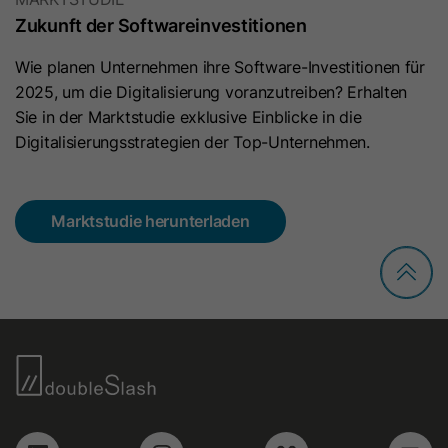
verwendet.
Zukunft der Softwareinvestitionen
Wie planen Unternehmen ihre Software-Investitionen für
Name
ln_or
2025, um die Digitalisierung voranzutreiben? Erhalten
Sie in der Marktstudie exklusive Einblicke in die
Anbieter
Oribi
Digitalisierungsstrategien der Top-Unternehmen.
Laufzeit
1 Tag
Wird verwendet, um festzustellen, ob
Marktstudie herunterladen
Zweck
Oribi-Analysen für eine bestimmte
Domäne durchgeführt werden können.
Name
ar_debug
Anbieter
LinkedIn
Laufzeit
Session