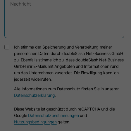
Nachricht
Laufzeit
10 Jahre
Dieses Cookie wird verwendet, um
Zweck
den Opt-out-Status von
Nichtmitgliedern zu ermitteln.
Ich stimme der Speicherung und Verarbeitung meiner
persönlichen Daten durch doubleSlash Net-Business GmbH
Name
li_giant
zu. Ebenfalls stimme ich zu, dass doubleSlash Net-Business
GmbH mir E-Mails mit Angeboten und Informationen rund
Anbieter
LinkedIn
um das Unternehmen zusendet. Die Einwilligung kann ich
jederzeit widerrufen.
Laufzeit
7 Tage
Alle Informationen zum Datenschutz finden Sie in unserer
Datenschutzerklärung
.
Indirekte Kennung für Gruppen von
Zweck
LinkedIn Mitgliedern, die für das
Diese Website ist geschützt durch reCAPTCHA und die
Conversion Tracking verwendet wird.
Google
Datenschutzbestimmungen
und
Nutzungsbedingungen
gelten.