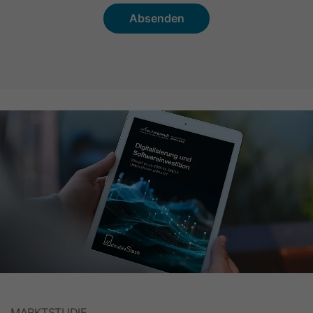
Name
oribi_cookie_test
Anbieter
Oribi
Laufzeit
Session
Mit diesem Cookie wird bestimmt, ob
Zweck
in der aktuellen Domain Tracking
aktiviert werden kann.
Name
oribili_user_guid
Anbieter
Oribi
Laufzeit
1 Jahr
Dieses Cookie wird zum Zählen von
Zweck
Unique Visitors einer Website
MARKTSTUDIE