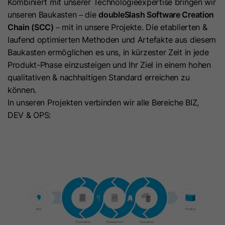
Kombiniert mit unserer Technologieexpertise bringen wir
Benutzer in seinen Einstellungen
Dieses Cookie wird verwendet, um
unseren Baukasten
die
doubleSlash Software Creation
ausgewählt hat.
–
sicherzustellen, dass Content-
Chain (SCC)
mit in unsere Projekte. Die etablierten &
–
Mitgliedschafts-Logins nicht
laufend optimierten Methoden und Artefakte aus diesem
gefälscht werden können. Es enthält
Name
lidc
Baukasten ermöglichen es uns, in kürzester Zeit in jede
Zweck
eine Zufallszeichenfolge aus
Produkt-Phase einzusteigen und Ihr Ziel in einem hohen
Anbieter
LinkedIn
Buchstaben und Zahlen, die
qualitativen & nachhaltigen Standard erreichen zu
verwendet wird, um zu überprüfen,
können.
Laufzeit
24 Stunden
ob ein Mitgliedschafts-Login
In unseren Projekten verbinden wir alle Bereiche BIZ,
authentisch ist.
DEV & OPS:
Dieses Cookie sorgt für die die
Zweck
Auswahl des Datenzentrums.
Name
hs_langswitcher_choice
Name
sdsc
Anbieter
HubSpot
Anbieter
LinkedIn
Laufzeit
2 Jahre
Laufzeit
Session
Dieses Cookie wird verwendet, um