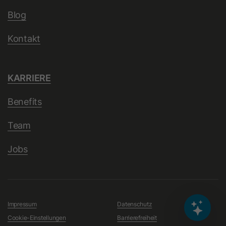
Blog
Name
ga_container_id
Kontakt
Anbieter
Google Ireland Limited
KARRIERE
Laufzeit
2 Jahre
Benefits
Dieses Cookie wird von Google
Analytics 4 verwendet, um den
Team
Zweck
Sitzungsstatus eines Nutzers zu
speichern und Interaktionen innerhalb
Jobs
einer Sitzung zuzuordnen.
Name
_gid
Impressum
Datenschutz
Anbieter
Google Ireland Limited
Cookie-Einstellungen
Barrierefreiheit