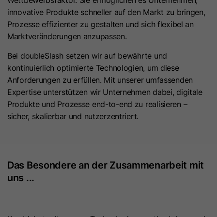
Wettbewerbsfaktor. Sie ermöglichen es Unternehmen,
Anbieter
HubSpot
innovative Produkte schneller auf den Markt zu bringen,
Laufzeit
Session
Prozesse effizienter zu gestalten und sich flexibel an
Laufzeit
1 Jahr
Dieses Cookie wird zum Schutz vor
Marktveränderungen anzupassen.
CSRF (Cross Site Request Forgery)
Zweck
Dieses Cookie wird gesetzt, wenn
Bei doubleSlash setzen wir auf bewährte und
und zur Validierung von URL-
Besucher sich bei einer von HubSpot
kontinuierlich optimierte Technologien, um diese
Signaturen verwendet.
gehosteten Website anmelden. Es
Anforderungen zu erfüllen. Mit unserer umfassenden
Zweck
enthält verschlüsselte Daten, die den
Expertise unterstützen wir Unternehmen dabei, digitale
Mitgliedschaftsbenutzer
Produkte und Prozesse end-to-end zu realisieren –
Name
lang
identifizieren, wenn er gerade
sicher, skalierbar und nutzerzentriert.
Anbieter
LinkedIn
angemeldet ist.
Laufzeit
Session
Name
hs-membershem-csrf
Das Besondere an der Zusammenarbeit mit
Dieses Cookie speichert die
uns ...
Anbieter
HubSpot
Spracheinstellung eines Benutzers und
sorgt dafür, dass LinkedIn.com in der
Zweck
Laufzeit
Es läuft am Ende der Sitzung ab.
Sprache angezeigt wird, die der