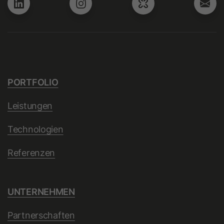
Unterstützt die Integration der
Zweck
Attribution Reporting API von Google
zur Minderung von Signalverlusten.
Name
_ga
PORTFOLIO
Anbieter
Google Ireland Limited
Leistungen
Laufzeit
2 Jahre
Technologien
Dieses Cookie dient der
Unterscheidung von Besuchern. Es
Referenzen
speichert eine pseudonymisierte
Nutzer-ID, um statistische
Zweck
Auswertungen über die Nutzung der
UNTERNEHMEN
Website zu erstellen (z. B.
Seitenaufrufe, Verweildauer,
Partnerschaften
Interaktionen).