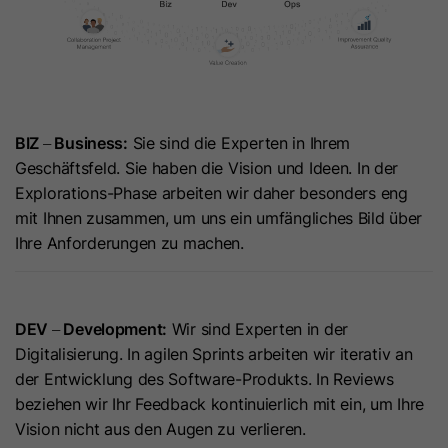
die Sprachauswahl des Besuchers zu
Dies ist ein signiertes Kontext-Cookie
speichern, wenn Seiten in mehreren
für den Datendienst. Es wird für das
Sprachen aufgerufen werden. Es
Datenbank-Routing verwendet und
wird festgelegt, wenn ein
soll bei Änderungen
Endbenutzer eine Sprache aus dem
Zweck
datenbankübergreifende Konsistenz
Sprachumschalter auswählt, und
gewährleisten. Es stellt sicher, dass
BIZ
Business:
Sie sind die Experten in Ihrem
–
wird als Spracheinstellung zum
Nutzereingaben dem absendenden
Geschäftsfeld. Sie haben die Vision und Ideen. In der
zukünftigen Weiterleiten des
Zweck
Nutzer unmittelbar nach der
Explorations-Phase arbeiten wir daher besonders eng
Benutzers zu Websites in dessen
Absendung zur Verfügung stehen.
mit Ihnen zusammen, um uns ein umfängliches Bild über
ausgewählter Sprache, sofern
Ihre Anforderungen zu machen.
verfügbar, zu verwendet. Es enthält
eine durch einen Doppelpunkt
Name
li_gc
getrennte Zeichenfolge mit der
ISO639-Sprachcodeauswahl links
DEV
Development:
Wir sind Experten in der
Anbieter
LinkedIn
–
und der privaten Top-Level-Domain
Digitalisierung. In agilen Sprints arbeiten wir iterativ an
Laufzeit
6 Monate
rechts. Ein Beispiel ist „DE-
der Entwicklung des Software-Produkts. In Reviews
DE:hubspot.com“.
beziehen wir Ihr Feedback kontinuierlich mit ein, um Ihre
Mit diesem Cookie wird die
Vision nicht aus den Augen zu verlieren.
Einwilligung von Gästen zur