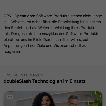
Zweck
Name
__hstc
Verwendung von nicht zwingend
erforderlichen Cookies gespeichert.
OPS
Operations:
Software-Produkte stehen nicht lange
Anbieter
HubSpot
–
still. Wir denken daher über die Entwicklung hinaus stets
Laufzeit
13 Monate
Name
li_mc
den Betrieb und die Weiterentwicklung Ihres Produkts
mit. Der gesamte Lebenszyklus des Software-Produkts
Das Haupt-Cookie für das Besucher-
Anbieter
LinkedIn
bleibt bei uns im Blick. Damit schaffen wir es, auf
Tracking. Es enthält die Domain, das
Anpassungen Ihrer Ziele und Visionen schnell zu
Laufzeit
6 Monate
Benutzertoken (utk), den ersten
reagieren.
Zeitstempel (des ersten Besuchs),
Dieses Cookie wird als temporärer
Zweck
den letzten Zeitstempel (des letzten
Cache verwendet, um
Besuchs), den aktuellen Zeitstempel
Datenbankabfragen zur Einwilligung
(für diesen Besuch) und die
UNSERE REFERENZEN
eines Mitglieds in die Verwendung
Sitzungszahl (erhöht sich mit jeder
doubleSlash Technologien im Einsatz
nicht zwingend erforderlicher Cookies
nachfolgenden Sitzung).
Zweck
zu vermeiden. Es wird außerdem dazu
verwendet, Einwilligungsinformationen
Name
hubspotutk
auf der Kundenseite verfügbar zu