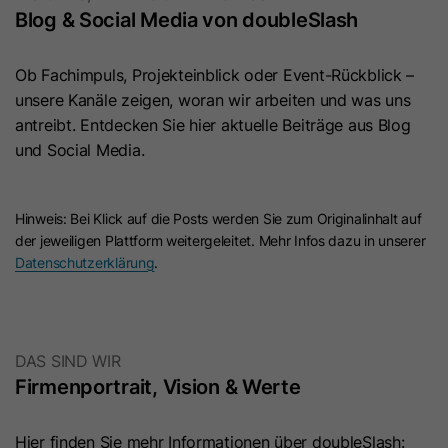
Blog & Social Media von doubleSlash ​
Laufzeit
10 Jahre
Ob Fachimpuls, Projekteinblick oder Event-Rückblick –
Dieses Cookie wird verwendet, um
unsere Kanäle zeigen, woran wir arbeiten und was uns
Zweck
den Opt-out-Status von
antreibt. Entdecken Sie hier aktuelle Beiträge aus Blog
Nichtmitgliedern zu ermitteln.
und Social Media.​
Name
li_giant
Hinweis: Bei Klick auf die Posts werden Sie zum Originalinhalt auf
der jeweiligen Plattform weitergeleitet. Mehr Infos dazu in unserer
Anbieter
LinkedIn
Datenschutzerklärung
.
Laufzeit
7 Tage
Indirekte Kennung für Gruppen von
DAS SIND WIR​
Zweck
LinkedIn Mitgliedern, die für das
Firmenportrait, Vision & Werte​
Conversion Tracking verwendet wird.
Hier finden Sie mehr Informationen über doubleSlash: