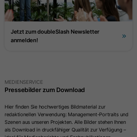
Name
ga_container_id
Jetzt zum doubleSlash Newsletter
Anbieter
Google Ireland Limited
anmelden!
Laufzeit
2 Jahre
Dieses Cookie wird von Google
Analytics 4 verwendet, um den
Zweck
Sitzungsstatus eines Nutzers zu
MEDIENSERVICE
speichern und Interaktionen innerhalb
Pressebilder zum Download
einer Sitzung zuzuordnen.
Hier finden Sie hochwertiges Bildmaterial zur
Name
_gid
redaktionellen Verwendung: Management-Portraits und
Szenen aus unseren Projekten. Alle Bilder stehen Ihnen
Anbieter
Google Ireland Limited
als Download in druckfähiger Qualität zur Verfügung –