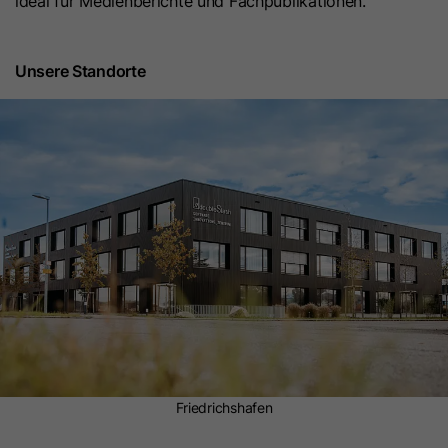
ideal für Medienberichte und Fachpublikationen.
Laufzeit
24 Stunden
Dieses Cookie dient dazu, Nutzer
Unsere Standorte
innerhalb einer Sitzung zu
Zweck
unterscheiden und statistische Daten
über die Nutzung der Website zu
erfassen.
Name
gat_optional
Anbieter
Google Ireland Limited
Laufzeit
1 Minute
Dieses Cookie wird verwendet, um die
Anforderungsrate zu begrenzen und
Friedrichshafen
Zweck
die Datenerfassung bei stark
frequentierten Websites zu