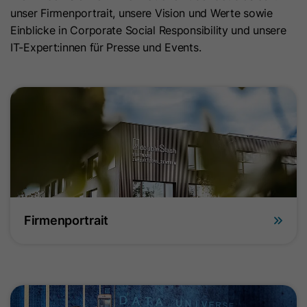
Name
oribi_cookie_test
unser Firmenportrait, unsere Vision und Werte sowie
Einblicke in Corporate Social Responsibility und unsere
Anbieter
Oribi
IT-Expert:innen für Presse und Events.
Laufzeit
Session
Mit diesem Cookie wird bestimmt, ob
Zweck
in der aktuellen Domain Tracking
aktiviert werden kann.
Name
oribili_user_guid
Anbieter
Oribi
Firmenportrait
Laufzeit
1 Jahr
Dieses Cookie wird zum Zählen von
Zweck
Unique Visitors einer Website