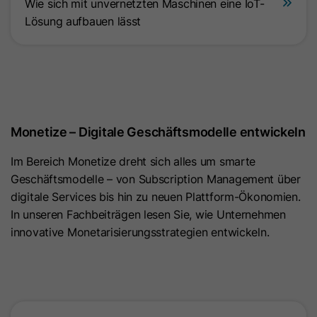
Wie sich mit unvernetzten Maschinen eine IoT-
haben, um die Einwilligung auf der
Anbieter
HubSpot
Lösung aufbauen lässt
Kundeseite durchsetzen zu können.
Laufzeit
13 Monate
Name
UID
Dieses Cookie verfolgt die Identität
eines Besuchers. Dieses Cookie wird
Anbieter
Scorecard research
bei der Einsendung eines Formulars
Monetize – Digitale Geschäftsmodelle entwickeln​
Laufzeit
720 Tage
an die HubSpot-Software
Zweck
übergeben und beim De-duplizieren
Im Bereich Monetize dreht sich alles um smarte
Dieses Cookie wird für
von Kontakten verwendet. Es enthält
Geschäftsmodelle – von Subscription Management über
Zweck
Marktforschungszwecke und
eine undurchsichtige GUID, um den
digitale Services bis hin zu neuen Plattform-Ökonomien.
Nutzerrecherchen verwendet.
aktuellen Besucher darzustellen.
In unseren Fachbeiträgen lesen Sie, wie Unternehmen
innovative Monetarisierungsstrategien entwickeln.​
Name
UserMatchHistory
Name
__hssc
Anbieter
LinkedIn
Anbieter
HubSpot
Laufzeit
30 Tage