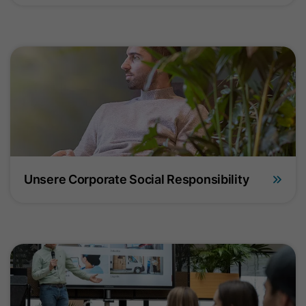
Unterstützt die Integration der
Zweck
Attribution Reporting API von Google
zur Minderung von Signalverlusten.
Name
_ga
Anbieter
Google Ireland Limited
Laufzeit
2 Jahre
Unsere Corporate Social Responsibility
Dieses Cookie dient der
Unterscheidung von Besuchern. Es
speichert eine pseudonymisierte
Nutzer-ID, um statistische
Zweck
Auswertungen über die Nutzung der
Website zu erstellen (z. B.
Seitenaufrufe, Verweildauer,
Interaktionen).