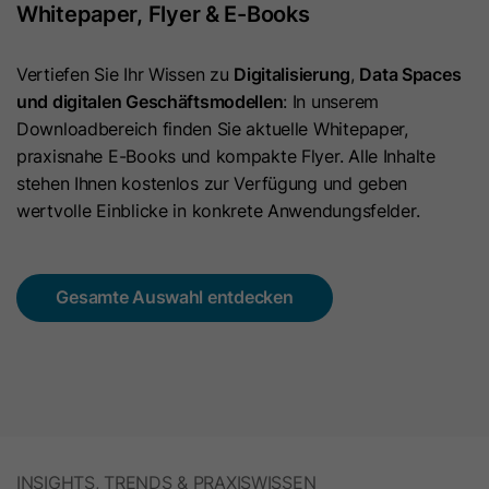
Whitepaper, Flyer & E-Books ​
verknüpft ist.
wahrscheinlichkeitstheoretische
Zweck
Übereinstimmungen der Identität eines
Vertiefen Sie Ihr Wissen zu
Digitalisierung
,
Data Spaces
Nutzers festgestellt.
und digitalen Geschäftsmodellen
: In unserem
Downloadbereich finden Sie aktuelle Whitepaper,
Name
_guid
praxisnahe E-Books und kompakte Flyer. Alle Inhalte
stehen Ihnen kostenlos zur Verfügung und geben
Anbieter
LinkedIn
wertvolle Einblicke in konkrete Anwendungsfelder.​
Laufzeit
90 Tage
Gesamte Auswahl entdecken
Mit diesem Cookie wird ein LinkedIn
Zweck
Mitglied für Werbung über Google Ads
identifiziert.
Name
BizographicsOptOut
INSIGHTS, TRENDS & PRAXISWISSEN​
Anbieter
LinkedIn