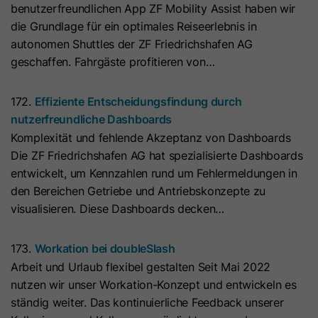
benutzerfreundlichen App ZF Mobility Assist haben wir
Hierbei können pseudonymisierte Nutzungsprofile erstellt
Dieses Cookie wird benötigt, um zu
werden.
die Grundlage für ein optimales Reiseerlebnis in
Zweck
überprüfen, welche Cookies auf der
autonomen Shuttles der ZF Friedrichshafen AG
Die Datenverarbeitung erfolgt nur nach Einwilligung gemäß
Seite akzeptiert wurden.
geschaffen. Fahrgäste profitieren von…
Art. 6 Abs. 1 lit. a DSGVO. Es kann zu einer Übermittlung
personenbezogener Daten in die USA kommen. Google ist
nach dem EU-U.S. Data Privacy Framework zertifiziert.
Name
__hs_initial_opt_in
172.
Effiziente Entscheidungsfindung durch
nutzerfreundliche Dashboards
Abhängig von: Google Tag Manager
Anbieter
HubSpot
Komplexität und fehlende Akzeptanz von Dashboards
Name
__cduid
Cookie-Informationen
Die ZF Friedrichshafen AG hat spezialisierte Dashboards
Laufzeit
7 Tage
entwickelt, um Kennzahlen rund um Fehlermeldungen in
Anbieter
Cloudflare
Marketing
den Bereichen Getriebe und Antriebskonzepte zu
Dieses Cookie wird verwendet, um
Marketing-Cookies werden verwendet, um
Laufzeit
30 Tage
visualisieren. Diese Dashboards decken…
Werbemaßnahmen zu messen und personalisierte Werbung
zu verhindern, dass das Banner
Zweck
auszuspielen. Dabei kann es zu einer Wiedererkennung über
immer angezeigt wird, wenn die
Dieses Cookie wird durch Cloudflare,
verschiedene Websites und Geräte hinweg kommen.
173.
Workation bei doubleSlash
Besucher im strikten Modus surfen.
den CDN-Anbieter von HubSpot,
Arbeit und Urlaub flexibel gestalten Seit Mai 2022
Hinweis:
Es kann zu einer Datenübermittlung in Drittstaaten
festgelegt. Es hilft Cloudflare,
nutzen wir unser Workation-Konzept und entwickeln es
(z. B. USA) kommen. Weitere Informationen finden Sie in
böswillige Besucher Ihrer Website zu
Name
__hs_opt_out
ständig weiter. Das kontinuierliche Feedback unserer
unserer Datenschutzerklärung.
identifizieren und das Blockieren von