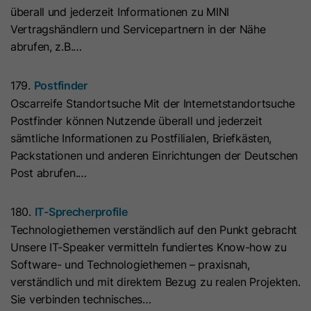
überall und jederzeit Informationen zu MINI
Laufzeit
7 Tage
Laufzeit
1 Jahr
Vertragshändlern und Servicepartnern in der Nähe
abrufen, z.B.…
Dieses Cookie wird verwendet, um
Microsoft Clarity setzt dieses Cookie,
zu verhindern, dass Banner jedes
um Informationen darüber zu
179.
Postfinder
Mal angezeigt werden, wenn
speichern, wie Besucher mit der
Zweck
Oscarreife Standortsuche Mit der Internetstandortsuche
Besucher im strengen Modus Ihre
Website interagieren. Das Cookie hilft
Postfinder können Nutzende überall und jederzeit
Website besuchen. Es enthält die
Zweck
bei der Erstellung eines
sämtliche Informationen zu Postfilialen, Briefkästen,
Zeichenfolge „Ja“ oder „Nein“.
Analyseberichts. Die Datensammlung
Packstationen und anderen Einrichtungen der Deutschen
umfasst die Anzahl der Besucher, den
Post abrufen.…
Ort, an dem sie die Website besuchen,
Name
__hs_cookie_cat_pref
und die besuchten Seiten.
180.
IT-Sprecherprofile
Anbieter
HubSpot
Technologiethemen verständlich auf den Punkt gebracht
Name
_clck
Unsere IT-Speaker vermitteln fundiertes Know-how zu
Laufzeit
13 Monate
Software- und Technologiethemen – praxisnah,
Anbieter
www.clarity.ms
Dieses Cookie wird verwendet, um
verständlich und mit direktem Bezug zu realen Projekten.
die Kategorien zu erfassen, zu
Sie verbinden technisches…
Laufzeit
1 Jahr