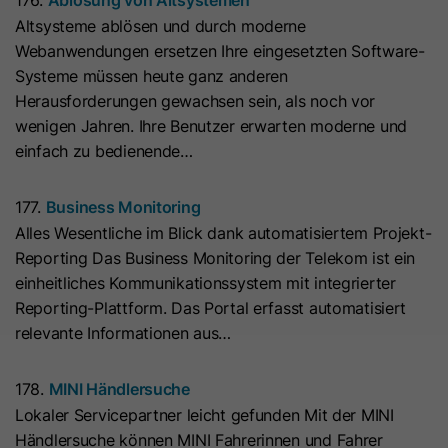
Anbieter
Cloudflare
anbieten können.
Zeichenfolge „Ja“ oder „Nein“.
bösartigen Spam-Angriffen zu
Der Google Tag Manager dient
Altsysteme ablösen und durch moderne
schützen.
ausschließlich der Verwaltung und
Laufzeit
Es läuft am Ende der Sitzung ab
Webanwendungen ersetzen Ihre eingesetzten Software-
Ausspielung von Tags (z. B. Google
Systeme müssen heute ganz anderen
Name
__hs_d_not_tracking
Zweck
Dieses Cookie wird durch den CDN-
Analytics). Der Dienst setzt selbst
Herausforderungen gewachsen sein, als noch vor
Anbieter von HubSpot aufgrund von
keine Cookies und speichert keine
Anbieter
HubSpot
wenigen Jahren. Ihre Benutzer erwarten moderne und
dessen Richtlinien für
personenbezogenen Daten.
einfach zu bedienende…
Laufzeit
Ratenbeschränkungen festgelegt.
13 Monate
Erfahren Sie mehr über Cloudflare-
177.
Business Monitoring
Zweck
Dieses Cookie kann so eingestellt
Cookies
Alles Wesentliche im Blick dank automatisiertem Projekt-
werden, dass der Tracking-Code
(https://support.cloudflare.com/hc/en-
Reporting Das Business Monitoring der Telekom ist ein
Zweck
keine Informationen an HubSpot
us/articles/200170156-Understanding-
einheitliches Kommunikationssystem mit integrierter
sendet. Es enthält die Zeichenfolge
the-Cloudflare-Cookies). Es läuft am
Reporting-Plattform. Das Portal erfasst automatisiert
„Ja“.
Ende der Sitzung ab.
relevante Informationen aus…
Name
__hs_initial_opt_
Name
CLID
178.
MINI Händlersuche
Lokaler Servicepartner leicht gefunden Mit der MINI
Anbieter
HubSpot
Anbieter
www.clarity.ms
Händlersuche können MINI Fahrerinnen und Fahrer