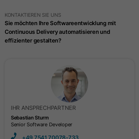
verknüpft ist.
wahrscheinlichkeitstheoretische
Zweck
KONTAKTIEREN SIE UNS
Übereinstimmungen der Identität eines
Nutzers festgestellt.
Sie möchten Ihre Softwareentwicklung mit
Continuous Delivery automatisieren und
effizienter gestalten?
Name
_guid
Anbieter
LinkedIn
Laufzeit
90 Tage
Mit diesem Cookie wird ein LinkedIn
Zweck
Mitglied für Werbung über Google Ads
identifiziert.
IHR ANSPRECHPARTNER
Sebastian Sturm
Name
BizographicsOptOut
Senior Software Developer
Anbieter
LinkedIn
+49 7541​ 70078-733