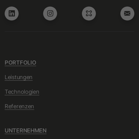
Unterstützt die Integration der
Zweck
Attribution Reporting API von Google
zur Minderung von Signalverlusten.
Name
_ga
Anbieter
Google Ireland Limited
PORTFOLIO
Laufzeit
2 Jahre
Leistungen
Dieses Cookie dient der
Technologien
Unterscheidung von Besuchern. Es
speichert eine pseudonymisierte
Referenzen
Nutzer-ID, um statistische
Zweck
Auswertungen über die Nutzung der
Website zu erstellen (z. B.
UNTERNEHMEN
Seitenaufrufe, Verweildauer,
Interaktionen).