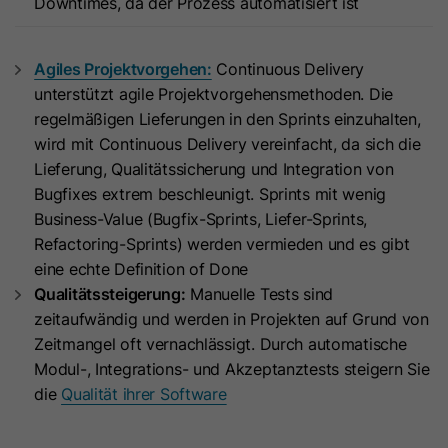
Downtimes, da der Prozess automatisiert ist
Anbieter
.c.bing.com
verlangen.
Laufzeit
7 Tage
Agiles Projektvorgehen:
Continuous Delivery
Name
hs-messages-is-open
unterstützt agile Projektvorgehensmethoden. Die
Dieses von Bing gesetzte Cookie wird
regelmäßigen Lieferungen in den Sprints einzuhalten,
Zweck
verwendet, um Benutzerinformationen
Anbieter
HubSpot
wird mit Continuous Delivery vereinfacht, da sich die
für Analysezwecke zu sammeln.
Lieferung, Qualitätssicherung und Integration von
Laufzeit
30 Minuten
Bugfixes extrem beschleunigt. Sprints mit wenig
Business-Value (Bugfix-Sprints, Liefer-Sprints,
Name
bcookie
Mit diesem Cookie wird ermittelt
Refactoring-Sprints) werden vermieden und es gibt
und gespeichert, ob das Chat-
Anbieter
LinkedIn
eine echte Definition of Done
Widget bei künftigen Besuchen
Qualitätssteigerung:
Manuelle Tests sind
geöffnet ist. Es wird im Browser
Laufzeit
1 Jahr
zeitaufwändig und werden in Projekten auf Grund von
Ihres Besuchers gesetzt, wenn er
Zweck
Zeitmangel oft vernachlässigt. Durch automatische
einen neuen Chat startet, und
Dieses Cookie zur Browser-Kennung
Modul-, Integrations- und Akzeptanztests steigern Sie
zurückgesetzt, um das Widget nach
dient der eindeutigen Identifizierung
die
Qualität ihrer Software
30 Minuten Inaktivität wieder zu
von Geräten, die auf LinkedIn
Zweck
schließen. Es enthält den booleschen
zugreifen, um einen Missbrauch der