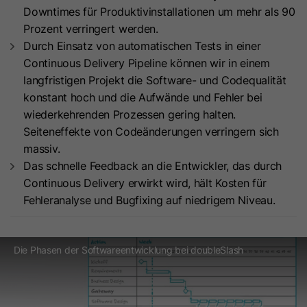
Downtimes für Produktivinstallationen um mehr als 90
Anbieter
HubSpot
Laufzeit
Session
Prozent verringert werden.
Durch Einsatz von automatischen Tests in einer
Laufzeit
1 Jahr
Dieses Cookie wird zum Schutz vor
Continuous Delivery Pipeline können wir in einem
CSRF (Cross Site Request Forgery)
Zweck
Dieses Cookie wird gesetzt, wenn
langfristigen Projekt die Software- und Codequalität
und zur Validierung von URL-
Besucher sich bei einer von HubSpot
konstant hoch und die Aufwände und Fehler bei
Signaturen verwendet.
gehosteten Website anmelden. Es
wiederkehrenden Prozessen gering halten.
Zweck
enthält verschlüsselte Daten, die den
Seiteneffekte von Codeänderungen verringern sich
Mitgliedschaftsbenutzer
Name
lang
massiv.
identifizieren, wenn er gerade
Das schnelle Feedback an die Entwickler, das durch
Anbieter
LinkedIn
angemeldet ist.
Continuous Delivery erwirkt wird, hält Kosten für
Fehleranalyse und Bugfixing auf niedrigem Niveau.
Laufzeit
Session
Name
hs-membershem-csrf
Dieses Cookie speichert die
Die Phasen der Softwareentwicklung bei doubleSlash
Anbieter
HubSpot
Spracheinstellung eines Benutzers und
sorgt dafür, dass LinkedIn.com in der
Zweck
Laufzeit
Es läuft am Ende der Sitzung ab.
Sprache angezeigt wird, die der