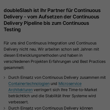
Wert Wahr, falls vorhanden.
Plattform zu erkennen, sowie zu
Diagnosezwecken.
doubleSlash ist Ihr Partner für Continuous
Delivery - vom Aufsetzen der Continuous
hs-messages-hide-welcome-
Name
Delivery Pipeline bis zum Continuous
message
Name
bscookie
Testing
Anbieter
HubSpot
Anbieter
LinkedIn
Für uns sind Continuous Integration und Continuous
Laufzeit
1 Tag
Laufzeit
1 Jahr
Delivery nicht neu. Wir arbeiten schon seit Jahren mit
diesen Entwicklungsmethoden und haben in
Dieses Cookie sorgt dafür, dass die
Dieses Cookie merkt sich, dass ein
verschiedenen Projekten Erfahrungen und Best Practices
Willkommensnachricht nach dem
eingeloggter Nutzer mit der Zwei-
gesammelt:
Zweck
Schließen einen Tag lang nicht
Faktor-Authentifizierung verifiziert
Zweck
wieder angezeigt wird. Es enthält
Durch Einsatz von Continuous Delivery zusammen mit
wurde und sich zuvor eingeloggt hat.
den booleschen Wert Wahr oder
Containertechnologien
und
Microservice
Falsch.
Architekturen
verringert sich Ihre Time-to-Market
Name
JSESSIONID
beträchtlich und die Stabilität Ihrer Systeme wird
verbessert.
Name
__hsmem
Anbieter
LinkedIn
Durch Einsatz von Continuous Delivery können