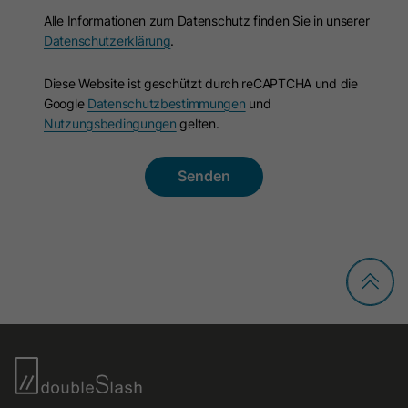
verwendet.
Alle Informationen zum Datenschutz finden Sie in unserer
Datenschutzerklärung
.
Name
ln_or
Diese Website ist geschützt durch reCAPTCHA und die
Google
Datenschutzbestimmungen
und
Anbieter
Oribi
Nutzungsbedingungen
gelten.
Laufzeit
1 Tag
Wird verwendet, um festzustellen, ob
Zweck
Oribi-Analysen für eine bestimmte
Domäne durchgeführt werden können.
Name
ar_debug
Anbieter
LinkedIn
Laufzeit
Session