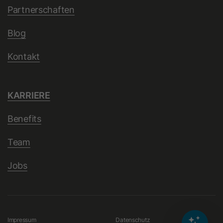
Partnerschaften
Blog
Name
ga_container_id
Anbieter
Google Ireland Limited
Kontakt
Laufzeit
2 Jahre
KARRIERE
Dieses Cookie wird von Google
Analytics 4 verwendet, um den
Benefits
Zweck
Sitzungsstatus eines Nutzers zu
speichern und Interaktionen innerhalb
Team
einer Sitzung zuzuordnen.
Jobs
Name
_gid
Anbieter
Google Ireland Limited
Impressum
Datenschutz