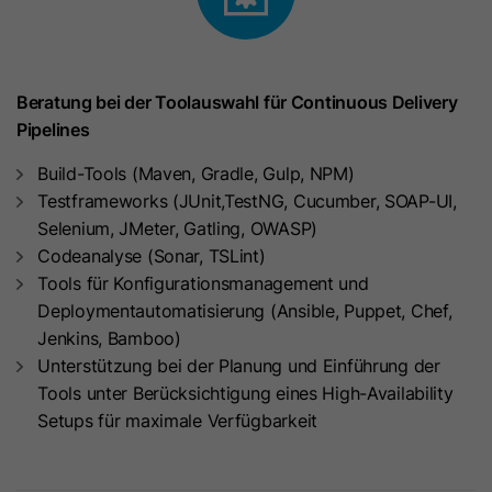
Anbieter
LinkedIn
Immer dann, wenn die HubSpot-
Software das Sitzungscookie
Laufzeit
30 Tage
ändert, wird auch dieses Cookie
Beratung bei der Toolauswahl für Continuous Delivery
Mit diesem Cookie werden
gesetzt. Damit wird bestimmt, ob
Pipelines
Zweck
abgemeldete LinkedIn Mitglieder für
der Besucher den Browser erneut
Zweck
LinkedIn Werbungen identifiziert.
gestartet hat. Wenn dieses Cookie
Build-Tools (Maven, Gradle, Gulp, NPM)
nicht vorhanden ist, wenn HubSpot
Testframeworks (JUnit,TestNG, Cucumber, SOAP-UI,
Cookies verwaltet, wird es als neue
Selenium, JMeter, Gatling, OWASP)
Name
lms_analytics
Sitzung betrachtet. Es enthält den
Codeanalyse (Sonar, TSLint)
Wert „1“, wenn vorhanden.
Tools für Konfigurationsmanagement und
Anbieter
LinkedIn
Deploymentautomatisierung (Ansible, Puppet, Chef,
Jenkins, Bamboo)
Laufzeit
30 Tage
Name
_gcl_au
Unterstützung bei der Planung und Einführung der
Tools unter Berücksichtigung eines High-Availability
Mit diesem Cookie werden
Anbieter
Google Ireland Limited (Google Ads)
Setups für maximale Verfügbarkeit
Zweck
abgemeldete LinkedIn Mitglieder für
analytische Zwecke identifiziert.
Laufzeit
90 Tage