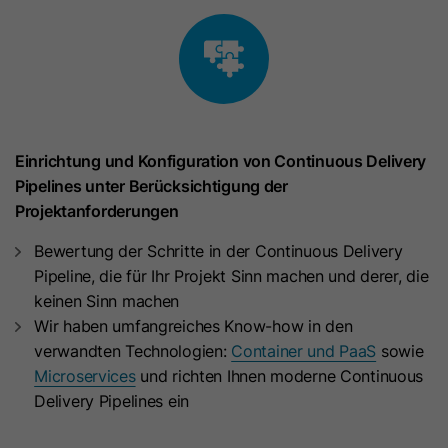
Dieses Cookie wird verwendet, um
Name
li_fat_id
die Effizienz von Werbeanzeigen zu
Zweck
messen und Conversions einer
Anbieter
LinkedIn
Anzeige zuzuordnen, sofern
Conversion-Tracking aktiviert ist.
Laufzeit
30 Tage
Einrichtung und Konfiguration von Continuous Delivery
Bei diesem Cookie handelt es sich um
Name
gac*
Pipelines unter Berücksichtigung der
eine indirekte Mitgliederkennung, die
Zweck
Projektanforderungen
für Conversion Tracking, Retargeting
Google Ireland Limited (Google Ads
Anbieter
und Analysen verwendet wird.
/ Google Analytics)
Bewertung der Schritte in der Continuous Delivery
Pipeline, die für Ihr Projekt Sinn machen und derer, die
Laufzeit
90 Tage
keinen Sinn machen
Name
li_sugr
Wir haben umfangreiches Know-how in den
Dieses Cookie enthält Informationen
verwandten Technologien:
Container und PaaS
sowie
Anbieter
LinkedIn
zu Werbekampagnen und dient der
Microservices
und richten Ihnen moderne Continuous
Zuordnung von Conversions zu
Laufzeit
90 Tage
Delivery Pipelines ein
Zweck
Google Ads Kampagnen, wenn
Google Analytics mit Google Ads
Mit diesem Cookie werden