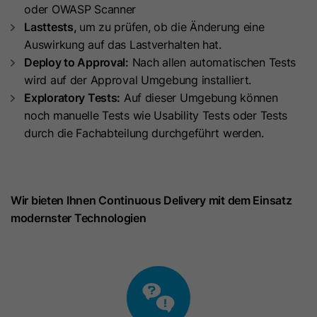
haben, um die Einwilligung auf der
oder OWASP Scanner
Anbieter
HubSpot
Kundeseite durchsetzen zu können.
Lasttests,
um zu prüfen, ob die Änderung eine
Auswirkung auf das Lastverhalten hat.
Laufzeit
13 Monate
Deploy to Approval:
Nach allen automatischen Tests
Name
UID
wird auf der Approval Umgebung installiert.
Dieses Cookie verfolgt die Identität
Exploratory Tests:
Auf dieser Umgebung können
eines Besuchers. Dieses Cookie wird
Anbieter
Scorecard research
noch manuelle Tests wie Usability Tests oder Tests
bei der Einsendung eines Formulars
durch die Fachabteilung durchgeführt werden.
Laufzeit
720 Tage
an die HubSpot-Software
Zweck
übergeben und beim De-duplizieren
Dieses Cookie wird für
von Kontakten verwendet. Es enthält
Zweck
Marktforschungszwecke und
eine undurchsichtige GUID, um den
Wir bieten Ihnen Continuous Delivery mit dem Einsatz
Nutzerrecherchen verwendet.
aktuellen Besucher darzustellen.
modernster Technologien
Name
UserMatchHistory
Name
__hssc
Anbieter
LinkedIn
Anbieter
HubSpot
Laufzeit
30 Tage