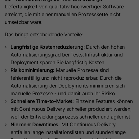
um die Seitenaufrufe eines Benutzers
Lieferfähigkeit von qualitativ hochwertiger Software
Name
id_key
Zweck
zu speichern und in einer einzigen
erreicht, die mit einer manuellen Prozesskette nicht
Sitzungsaufzeichnung
umsetzbar wäre.
Anbieter
HubSpot
zusammenzufassen.
Das bringt entscheidende Vorteile:
Laufzeit
14 Tage
Langfristige Kostenreduzierung
: Durch den hohen
Name
SM
Beim Besuch einer
Automatisierungsgrad bei Tests, Infrastruktur und
passwortgeschützten Seite wird
Deployment sparen Sie langfristig Kosten
Anbieter
.c.clarity.ms
dieses Cookie gesetzt, damit bei
Risikominimierung:
Manuelle Prozesse sind
künftigen Besuchen der Seite mit
Laufzeit
Session
fehleranfällig und nicht reproduzierbar. Durch die
demselben Browser keine
Automatisierung der Deployments minimieren sich
Anmeldung mehr erforderlich ist.
Microsoft Clarity-Cookie setzt dieses
manuelle Prozesse - und damit auch Ihr Risiko
Zweck
Der Cookie-Name ist für jede
Zweck
Cookie für die Synchronisierung der
Schnellere Time-to-Market:
Einzelne Features können
passwortgeschützte Seite eindeutig.
MUID zwischen Microsoft-Domänen.
mit Continuous Delivery schneller produziert werden,
Es enthält eine verschlüsselte
weil der Entwicklungsprozess schneller und agiler ist
Version des Passworts, damit
Nie mehr Downtimes:
Mit Continuous Delivery
Name
MR
zukünftige Besuche auf der Seite
entfallen lange Installationslisten und stundenlange
nicht erneut das Passwort