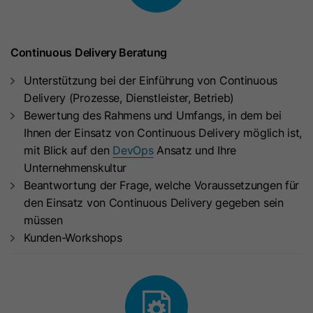
Laufzeit
30 Minuten
Mit diesem Cookie werden die IDs von
Dieses Cookie verfolgt Sitzungen.
Zweck
LinkedIn Ads synchronisiert.
Es wird verwendet, um zu ermitteln,
Continuous Delivery Beratung
ob die HubSpot-Software die
Unterstützung bei der Einführung von Continuous
Sitzungszahl und die Zeitstempel im
Name
AnalyticsSyncHistory
Delivery (Prozesse, Dienstleister, Betrieb)
__hstc-Cookie erhöhen muss. Es
Zweck
Bewertung des Rahmens und Umfangs, in dem bei
enthält die Domain, die Zahl der
Anbieter
LinkedIn
Ihnen der Einsatz von Continuous Delivery möglich ist,
Seitenaufrufe (viewCount, erhöht
mit Blick auf den
DevOps
Ansatz und Ihre
sich mit jedem Seitenaufruf
Laufzeit
30 Tage
Unternehmenskultur
[pageView] in einer Sitzung) und den
Beantwortung der Frage, welche Voraussetzungen für
Mit diesem Cookie wird gespeichert,
Sitzungsbeginn-Zeitstempel.
den Einsatz von Continuous Delivery gegeben sein
wann eine Synchronisierung mit dem
Zweck
müssen
Cookie „lms_analytics cookie“
Kunden-Workshops
Name
__hssrc
stattgefunden hat.
Anbieter
HubSpot
Name
lms_ads
Laufzeit
Es läuft am Ende der Sitzung ab