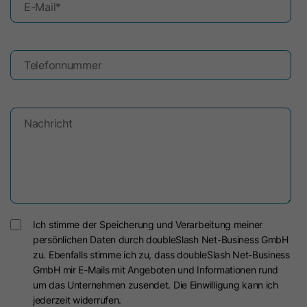
Name
oribi_cookie_test
E-Mail
*
Anbieter
Oribi
Telefonnummer
Laufzeit
Session
Mit diesem Cookie wird bestimmt, ob
Zweck
in der aktuellen Domain Tracking
Nachricht
aktiviert werden kann.
Name
oribili_user_guid
Anbieter
Oribi
Ich stimme der Speicherung und Verarbeitung meiner
persönlichen Daten durch doubleSlash Net-Business GmbH
Laufzeit
1 Jahr
zu. Ebenfalls stimme ich zu, dass doubleSlash Net-Business
GmbH mir E-Mails mit Angeboten und Informationen rund
Dieses Cookie wird zum Zählen von
um das Unternehmen zusendet. Die Einwilligung kann ich
Zweck
Unique Visitors einer Website
jederzeit widerrufen.