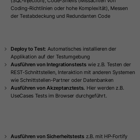
(SQL-Injection), Code-Smells (Missachten von
Zweck
Name
__hstc
Verwendung von nicht zwingend
Coding-Richtlinien oder hohe Komplexität), Messen
erforderlichen Cookies gespeichert.
der Testabdeckung und Redundanten Code
Anbieter
HubSpot
Laufzeit
13 Monate
Name
li_mc
Deploy to Test:
Automatisches installieren der
Das Haupt-Cookie für das Besucher-
Anbieter
LinkedIn
Applikation auf der Testumgebung
Tracking. Es enthält die Domain, das
Ausführen von Integrationstests
wie z.B. Testen der
Laufzeit
6 Monate
Benutzertoken (utk), den ersten
REST-Schnittstellen, Interaktion mit anderen Systemen
Zeitstempel (des ersten Besuchs),
Dieses Cookie wird als temporärer
wie Schnittstellen-Partner oder Datenbanken
Zweck
den letzten Zeitstempel (des letzten
Cache verwendet, um
Ausführen von Akzeptanztests.
Hier werden z.B.
Besuchs), den aktuellen Zeitstempel
Datenbankabfragen zur Einwilligung
UseCases Tests im Browser durchgeführt.
(für diesen Besuch) und die
eines Mitglieds in die Verwendung
Sitzungszahl (erhöht sich mit jeder
nicht zwingend erforderlicher Cookies
nachfolgenden Sitzung).
Zweck
zu vermeiden. Es wird außerdem dazu
verwendet, Einwilligungsinformationen
Name
hubspotutk
auf der Kundenseite verfügbar zu
Ausführen von Sicherheitstests
z.B. mit HP-Fortify