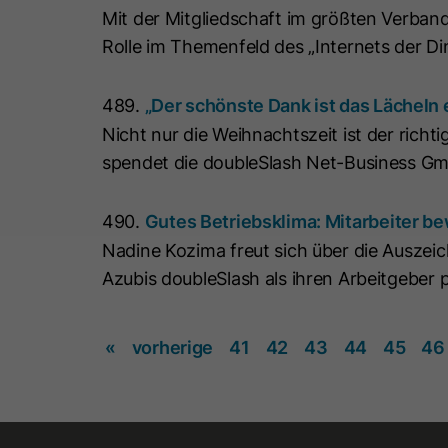
Mit der Mitgliedschaft im größten Verban
Rolle im Themenfeld des „Internets der Din
489.
„Der schönste Dank ist das Lächeln 
Nicht nur die Weihnachtszeit ist der rich
spendet die doubleSlash Net-Business Gmb
490.
Gutes Betriebsklima: Mitarbeiter 
Nadine Kozima freut sich über die Ausze
Azubis doubleSlash als ihren Arbeitgeber
«
vorherige
41
42
43
44
45
46