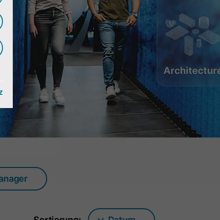
z
manager
Sortierung:
Datum