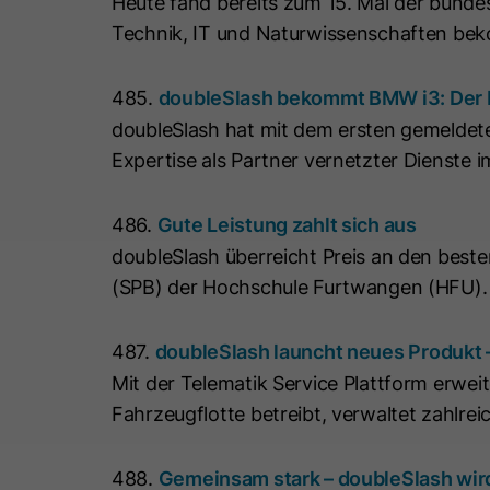
Heute fand bereits zum 15. Mal der bundes
Technik, IT und Naturwissenschaften bek
485.
doubleSlash bekommt BMW i3: Der b
doubleSlash hat mit dem ersten gemeldete
Expertise als Partner vernetzter Dienste i
486.
Gute Leistung zahlt sich aus
doubleSlash überreicht Preis an den be
(SPB) der Hochschule Furtwangen (HFU). W
487.
doubleSlash launcht neues Produkt –
Mit der Telematik Service Plattform erwe
Fahrzeugflotte betreibt, verwaltet zahlr
488.
Gemeinsam stark – doubleSlash wird