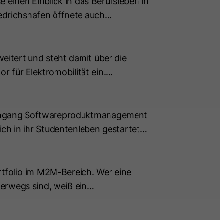
 einen Einblick in das Berufsleben in
edrichshafen öffnete auch…
eitert und steht damit über die
or für Elektromobilität ein.…
doubleSlash AI Guide
Wie kann ich dir helfen?
diengang Softwareproduktmanagement
ch in ihr Studentenleben gestartet…
Hallo! 👋 Ich bin dein doubleSlash AI
Guide und beantworte dir gerne deine
Fragen zu unserem Portfolio, unseren
Karrieremöglichkeiten und allem
rtfolio im M2M-Bereich. Wer eine
anderen rund um doubleSlash.
terwegs sind, weiß ein…
Wie kann ich dir heute helfen?