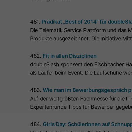
481.
Prädikat „Best of 2014“ für doubleS
Die Telematik Service Plattform und das M
Produkte ausgezeichnet. Die Initiative Mi
482.
Fit in allen Disziplinen
doubleSlash sponsert den Fischbacher Hal
als Läufer beim Event. Die Laufschuhe werd
483.
Wie man im Bewerbungsgespräch pun
Auf der weltgrößten Fachmesse für die IT
Expertenrunde Tipps für Bewerber gegeb
484.
Girls'Day: Schülerinnen auf Schnupp