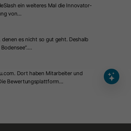
Slash ein weiteres Mal die Innovator-
erung von…
, denen es nicht so gut geht. Deshalb
g Bodensee“.…
Deine Nachricht
u.com. Dort haben Mitarbeiter und
AI Disclaimer
0
/200
. Die Bewertungsplattform…