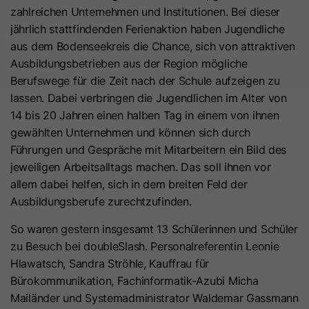
legitimen Benutzern zu minimieren. Es
zahlreichen Unternehmen und Institutionen. Bei dieser
Anbieter
HubSpot
Die Verarbeitung erfolgt nur nach Einwilligung gemäß Art. 6
kann auf den Geräten von Besuchern
jährlich stattfindenden Ferienaktion haben Jugendliche
Abs. 1 lit. a DSGVO. Es kann zu einer Datenübermittlung in die
platziert werden, um einzelne Kunden
USA kommen. Google ist nach dem EU-U.S. Data Privacy
Laufzeit
6 Monate
aus dem Bodenseekreis die Chance, sich von attraktiven
Framework zertifiziert.
hinter einer gemeinsamen IP-Adresse
Ausbildungsbetrieben aus der Region mögliche
Dieses Cookie wird von der Opt-in-
Zweck
zu identifizieren und
Abhängig von: Google Tag Manager
Berufswege für die Zeit nach der Schule aufzeigen zu
Datenschutzrichtlinie verwendet, um
Sicherheitseinstellungen pro
lassen. Dabei verbringen die Jugendlichen im Alter von
Name
__hs_opt_out
Cookie-Informationen
Zweck
den Besucher zu bitten, Cookies
einzelnem Kunde anzuwenden. Es ist
14 bis 20 Jahren einen halben Tag in einem von ihnen
erneut zu akzeptieren.
notwendig, um die
gewählten Unternehmen und können sich durch
Anbieter
HubSpot
Google Tag Manager
Sicherheitsfunktionen von Cloudflare
Führungen und Gespräche mit Mitarbeitern ein Bild des
Der Google Tag Manager dient ausschließlich der Verwaltung
Laufzeit
zu unterstützen. Erfahren Sie mehr
13 Monate
jeweiligen Arbeitsalltags machen. Das soll ihnen vor
und Ausspielung von Tags (z. B. Google Analytics). Der Dienst
Name
_GRECAPTCHA
über dieses Cookie von Cloudflare
allem dabei helfen, sich in dem breiten Feld der
setzt selbst keine Cookies und speichert keine
Dieses Cookie wird von der Opt-in-
(https://support.cloudflare.com/hc/en-
Ausbildungsberufe zurechtzufinden.
personenbezogenen Daten.
Anbieter
Google
Datenschutzrichtlinie verwendet, um
us/articles/200170156-Understanding-
So waren gestern insgesamt 13 Schülerinnen und Schüler
Name
(kein Cookie)
Cookie-Informationen
den Besucher zu bitten, Cookies
the-Cloudflare-Cookies).
Laufzeit
6 Monate
zu Besuch bei doubleSlash. Personalreferentin Leonie
erneut zu akzeptieren. Dieses
Zweck
Anbieter
Google Tag Manager
Hlawatsch, Sandra Ströhle, Kauffrau für
Cookie wird gesetzt, wenn Sie
Externe Inhalte akzeptieren
Dieses Cookie wird vom Google
Name
__cFroid
Bürokommunikation, Fachinformatik-Azubi Micha
Besuchern die Wahl geben, Cookies
Wir verwenden auf unserer Website externe Inhalte (z.B.
reCAPTCHA Dienst gesetzt, um Bots
Laufzeit
-
Mailänder und Systemadministrator Waldemar Gassmann
zu deaktivieren. Es enthält die
YouTube Videos), damit wir Ihnen zusätzliche Informationen
Zweck
zu identifizieren und die Website vor