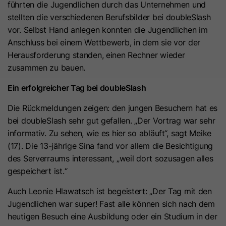
Anbieter
Cloudflare
führten die Jugendlichen durch das Unternehmen und
anbieten können.
Zeichenfolge „Ja“ oder „Nein“.
bösartigen Spam-Angriffen zu
Der Google Tag Manager dient
stellten die verschiedenen Berufsbilder bei doubleSlash
schützen.
ausschließlich der Verwaltung und
Laufzeit
Es läuft am Ende der Sitzung ab
vor. Selbst Hand anlegen konnten die Jugendlichen im
Ausspielung von Tags (z. B. Google
Name
__hs_d_not_tracking
Anschluss bei einem Wettbewerb, in dem sie vor der
Zweck
Dieses Cookie wird durch den CDN-
Analytics). Der Dienst setzt selbst
Herausforderung standen, einen Rechner wieder
Anbieter von HubSpot aufgrund von
keine Cookies und speichert keine
Anbieter
HubSpot
zusammen zu bauen.
dessen Richtlinien für
personenbezogenen Daten.
Laufzeit
Ratenbeschränkungen festgelegt.
13 Monate
Ein erfolgreicher Tag bei doubleSlash
Erfahren Sie mehr über Cloudflare-
Zweck
Die Rückmeldungen zeigen: den jungen Besuchern hat es
Dieses Cookie kann so eingestellt
Cookies
bei doubleSlash sehr gut gefallen. „Der Vortrag war sehr
werden, dass der Tracking-Code
(https://support.cloudflare.com/hc/en-
informativ. Zu sehen, wie es hier so abläuft“, sagt Meike
Zweck
keine Informationen an HubSpot
us/articles/200170156-Understanding-
(17). Die 13-jährige Sina fand vor allem die Besichtigung
sendet. Es enthält die Zeichenfolge
the-Cloudflare-Cookies). Es läuft am
des Serverraums interessant, „weil dort sozusagen alles
„Ja“.
Ende der Sitzung ab.
gespeichert ist.“
Auch Leonie Hlawatsch ist begeistert: „Der Tag mit den
Name
__hs_initial_opt_
Name
CLID
Jugendlichen war super! Fast alle können sich nach dem
heutigen Besuch eine Ausbildung oder ein Studium in der
Anbieter
HubSpot
Anbieter
www.clarity.ms