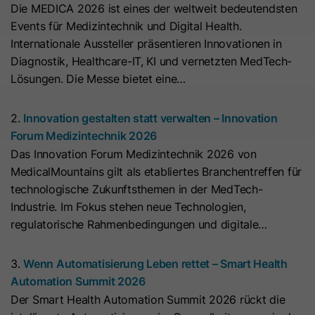
Die MEDICA 2026 ist eines der weltweit bedeutendsten
Hierbei können pseudonymisierte Nutzungsprofile erstellt
Dieses Cookie wird benötigt, um zu
werden.
Events für Medizintechnik und Digital Health.
Zweck
überprüfen, welche Cookies auf der
Internationale Aussteller präsentieren Innovationen in
Die Datenverarbeitung erfolgt nur nach Einwilligung gemäß
Seite akzeptiert wurden.
Diagnostik, Healthcare-IT, KI und vernetzten MedTech-
Art. 6 Abs. 1 lit. a DSGVO. Es kann zu einer Übermittlung
Lösungen. Die Messe bietet eine…
personenbezogener Daten in die USA kommen. Google ist
nach dem EU-U.S. Data Privacy Framework zertifiziert.
Name
__hs_initial_opt_in
2.
Innovation gestalten statt verwalten – Innovation
Abhängig von: Google Tag Manager
Anbieter
HubSpot
Forum Medizintechnik 2026
Name
__cduid
Cookie-Informationen
Das Innovation Forum Medizintechnik 2026 von
Laufzeit
7 Tage
MedicalMountains gilt als etabliertes Branchentreffen für
Anbieter
Cloudflare
Marketing
technologische Zukunftsthemen in der MedTech-
Dieses Cookie wird verwendet, um
Marketing-Cookies werden verwendet, um
Laufzeit
30 Tage
Industrie. Im Fokus stehen neue Technologien,
Werbemaßnahmen zu messen und personalisierte Werbung
zu verhindern, dass das Banner
Zweck
regulatorische Rahmenbedingungen und digitale…
auszuspielen. Dabei kann es zu einer Wiedererkennung über
immer angezeigt wird, wenn die
Dieses Cookie wird durch Cloudflare,
verschiedene Websites und Geräte hinweg kommen.
Besucher im strikten Modus surfen.
den CDN-Anbieter von HubSpot,
3.
Wenn Automatisierung Leben rettet – Smart Health
Hinweis:
Es kann zu einer Datenübermittlung in Drittstaaten
festgelegt. Es hilft Cloudflare,
Automation Summit 2026
(z. B. USA) kommen. Weitere Informationen finden Sie in
böswillige Besucher Ihrer Website zu
Name
__hs_opt_out
Der Smart Health Automation Summit 2026 rückt die
unserer Datenschutzerklärung.
identifizieren und das Blockieren von