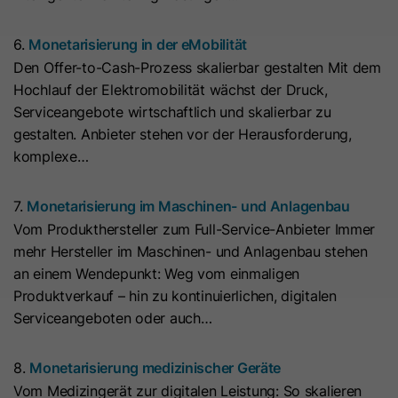
Anbieter
Cloudflare
anbieten können.
Zeichenfolge „Ja“ oder „Nein“.
bösartigen Spam-Angriffen zu
Der Google Tag Manager dient
schützen.
ausschließlich der Verwaltung und
6.
Monetarisierung in der eMobilität
Laufzeit
Es läuft am Ende der Sitzung ab
Ausspielung von Tags (z. B. Google
Den Offer-to-Cash-Prozess skalierbar gestalten Mit dem
Name
__hs_d_not_tracking
Zweck
Dieses Cookie wird durch den CDN-
Analytics). Der Dienst setzt selbst
Hochlauf der Elektromobilität wächst der Druck,
Anbieter von HubSpot aufgrund von
keine Cookies und speichert keine
Anbieter
HubSpot
Serviceangebote wirtschaftlich und skalierbar zu
dessen Richtlinien für
personenbezogenen Daten.
gestalten. Anbieter stehen vor der Herausforderung,
Laufzeit
Ratenbeschränkungen festgelegt.
13 Monate
komplexe…
Erfahren Sie mehr über Cloudflare-
Zweck
Dieses Cookie kann so eingestellt
Cookies
7.
Monetarisierung im Maschinen- und Anlagenbau
werden, dass der Tracking-Code
(https://support.cloudflare.com/hc/en-
Vom Produkthersteller zum Full-Service-Anbieter Immer
Zweck
keine Informationen an HubSpot
us/articles/200170156-Understanding-
mehr Hersteller im Maschinen- und Anlagenbau stehen
sendet. Es enthält die Zeichenfolge
the-Cloudflare-Cookies). Es läuft am
an einem Wendepunkt: Weg vom einmaligen
„Ja“.
Ende der Sitzung ab.
Produktverkauf – hin zu kontinuierlichen, digitalen
Serviceangeboten oder auch…
Name
__hs_initial_opt_
Name
CLID
8.
Monetarisierung medizinischer Geräte
Anbieter
HubSpot
Anbieter
www.clarity.ms
Vom Medizingerät zur digitalen Leistung: So skalieren