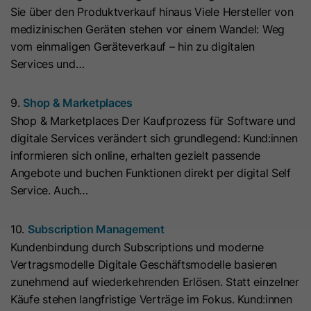
Sie über den Produktverkauf hinaus Viele Hersteller von
Laufzeit
7 Tage
Laufzeit
1 Jahr
medizinischen Geräten stehen vor einem Wandel: Weg
vom einmaligen Geräteverkauf – hin zu digitalen
Dieses Cookie wird verwendet, um
Microsoft Clarity setzt dieses Cookie,
Services und…
zu verhindern, dass Banner jedes
um Informationen darüber zu
Mal angezeigt werden, wenn
speichern, wie Besucher mit der
Zweck
9.
Shop & Marketplaces
Besucher im strengen Modus Ihre
Website interagieren. Das Cookie hilft
Shop & Marketplaces Der Kaufprozess für Software und
Website besuchen. Es enthält die
Zweck
bei der Erstellung eines
digitale Services verändert sich grundlegend: Kund:innen
Zeichenfolge „Ja“ oder „Nein“.
Analyseberichts. Die Datensammlung
informieren sich online, erhalten gezielt passende
umfasst die Anzahl der Besucher, den
Angebote und buchen Funktionen direkt per digital Self
Ort, an dem sie die Website besuchen,
Name
__hs_cookie_cat_pref
Service. Auch…
und die besuchten Seiten.
Anbieter
HubSpot
10.
Subscription Management
Name
_clck
Kundenbindung durch Subscriptions und moderne
Laufzeit
13 Monate
Vertragsmodelle Digitale Geschäftsmodelle basieren
Anbieter
www.clarity.ms
Dieses Cookie wird verwendet, um
zunehmend auf wiederkehrenden Erlösen. Statt einzelner
die Kategorien zu erfassen, zu
Käufe stehen langfristige Verträge im Fokus. Kund:innen
Laufzeit
1 Jahr