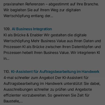
praxisnahen Referenzen – abgestimmt auf Ihre Branche.
Laufzeit
7 Tage
Laufzeit
1 Jahr
Wir begleiten Sie auf Ihrem Weg zur digitalen
Wertschöpfung entlang der…
Dieses Cookie wird verwendet, um
Microsoft Clarity setzt dieses Cookie,
zu verhindern, dass Banner jedes
um Informationen darüber zu
109.
AI Business Integration
Mal angezeigt werden, wenn
speichern, wie Besucher mit der
Zweck
KI als Brücke & Enabler Wir gestalten die digitale
Besucher im strengen Modus Ihre
Website interagieren. Das Cookie hilft
Wertschöpfung Mehr Business Value aus Ihren Daten und
Website besuchen. Es enthält die
Zweck
bei der Erstellung eines
Prozessen KI als Brücke zwischen Ihren Datentöpfen und
Zeichenfolge „Ja“ oder „Nein“.
Analyseberichts. Die Datensammlung
Prozessen hebelt Ihren Business Value. Wir integrieren KI
umfasst die Anzahl der Besucher, den
in…
Ort, an dem sie die Website besuchen,
Name
__hs_cookie_cat_pref
und die besuchten Seiten.
110.
KI-Assistent für Auftragsbearbeitung im Handwerk
Anbieter
HubSpot
4-mal schneller zum Angebot Der KI-Assistent für
Name
_clck
Auftragsbearbeitung im Handwerk unterstützt Sie dabei,
Laufzeit
13 Monate
Ausschreibungen schneller zu prüfen und Angebote
Anbieter
www.clarity.ms
Dieses Cookie wird verwendet, um
effizienter vorzubereiten. So gewinnen Sie Zeit für
die Kategorien zu erfassen, zu
Baustelle,…
Laufzeit
1 Jahr