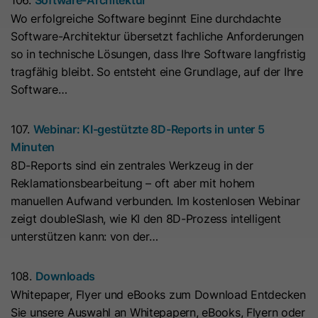
Anbieter
Cloudflare
anbieten können.
Zeichenfolge „Ja“ oder „Nein“.
bösartigen Spam-Angriffen zu
Der Google Tag Manager dient
Wo erfolgreiche Software beginnt Eine durchdachte
schützen.
ausschließlich der Verwaltung und
Laufzeit
Es läuft am Ende der Sitzung ab
Software-Architektur übersetzt fachliche Anforderungen
Ausspielung von Tags (z. B. Google
so in technische Lösungen, dass Ihre Software langfristig
Name
__hs_d_not_tracking
Zweck
Dieses Cookie wird durch den CDN-
Analytics). Der Dienst setzt selbst
tragfähig bleibt. So entsteht eine Grundlage, auf der Ihre
Anbieter von HubSpot aufgrund von
keine Cookies und speichert keine
Anbieter
HubSpot
Software…
dessen Richtlinien für
personenbezogenen Daten.
Laufzeit
Ratenbeschränkungen festgelegt.
13 Monate
107.
Webinar: KI-gestützte 8D-Reports in unter 5
Erfahren Sie mehr über Cloudflare-
Minuten
Zweck
Dieses Cookie kann so eingestellt
Cookies
8D-Reports sind ein zentrales Werkzeug in der
werden, dass der Tracking-Code
(https://support.cloudflare.com/hc/en-
Reklamationsbearbeitung – oft aber mit hohem
Zweck
keine Informationen an HubSpot
us/articles/200170156-Understanding-
manuellen Aufwand verbunden. Im kostenlosen Webinar
sendet. Es enthält die Zeichenfolge
the-Cloudflare-Cookies). Es läuft am
zeigt doubleSlash, wie KI den 8D-Prozess intelligent
„Ja“.
Ende der Sitzung ab.
unterstützen kann: von der…
Name
__hs_initial_opt_
Name
CLID
108.
Downloads
Whitepaper, Flyer und eBooks zum Download Entdecken
Anbieter
HubSpot
Anbieter
www.clarity.ms
Sie unsere Auswahl an Whitepapern, eBooks, Flyern oder