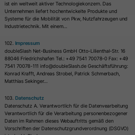
ist ein weltweit aktiver Technologiekonzern. Das
Hierbei können pseudonymisierte Nutzungsprofile erstellt
Dieses Cookie wird benötigt, um zu
werden.
Unternehmen liefert hochentwickelte Produkte und
Zweck
überprüfen, welche Cookies auf der
Systeme für die Mobilität von Pkw, Nutzfahrzeugen und
Die Datenverarbeitung erfolgt nur nach Einwilligung gemäß
Seite akzeptiert wurden.
Industrietechnik. Mit einem…
Art. 6 Abs. 1 lit. a DSGVO. Es kann zu einer Übermittlung
personenbezogener Daten in die USA kommen. Google ist
nach dem EU-U.S. Data Privacy Framework zertifiziert.
Name
__hs_initial_opt_in
102.
Impressum
doubleSlash Net-Business GmbH Otto-Lilienthal-Str. 16
Abhängig von: Google Tag Manager
Anbieter
HubSpot
88046 Friedrichshafen Tel.: +49 7541 70078-0 Fax: +49
Name
__cduid
Cookie-Informationen
7541 70078-111 info@doubleSlash.de Geschäftsführung:
Laufzeit
7 Tage
Konrad Krafft, Andreas Strobel, Patrick Schmerbach,
Anbieter
Cloudflare
Marketing
Matthias Sekinger…
Dieses Cookie wird verwendet, um
Marketing-Cookies werden verwendet, um
Laufzeit
30 Tage
Werbemaßnahmen zu messen und personalisierte Werbung
zu verhindern, dass das Banner
Zweck
auszuspielen. Dabei kann es zu einer Wiedererkennung über
103.
Datenschutz
immer angezeigt wird, wenn die
Dieses Cookie wird durch Cloudflare,
verschiedene Websites und Geräte hinweg kommen.
Datenschutz A. Verantwortlich für die Datenvearbeitung
Besucher im strikten Modus surfen.
den CDN-Anbieter von HubSpot,
Verantwortlich für die Verarbeitung personenbezogener
Hinweis:
Es kann zu einer Datenübermittlung in Drittstaaten
festgelegt. Es hilft Cloudflare,
Daten im Rahmen dieses Webauftritts gemäß den
(z. B. USA) kommen. Weitere Informationen finden Sie in
böswillige Besucher Ihrer Website zu
Name
__hs_opt_out
Vorschriften der Datenschutzgrundverordnung (DSGVO)
unserer Datenschutzerklärung.
identifizieren und das Blockieren von