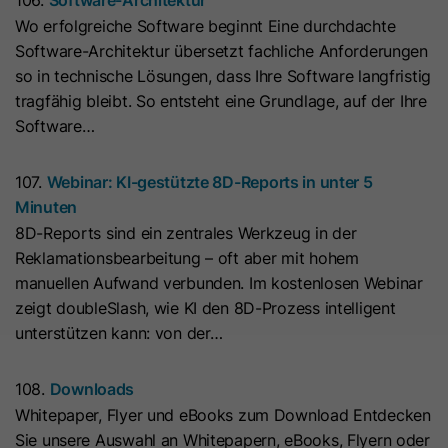
Anbieter
Cloudflare
anbieten können.
Zeichenfolge „Ja“ oder „Nein“.
bösartigen Spam-Angriffen zu
Der Google Tag Manager dient
Wo erfolgreiche Software beginnt Eine durchdachte
schützen.
ausschließlich der Verwaltung und
Laufzeit
Es läuft am Ende der Sitzung ab
Software-Architektur übersetzt fachliche Anforderungen
Ausspielung von Tags (z. B. Google
so in technische Lösungen, dass Ihre Software langfristig
Name
__hs_d_not_tracking
Zweck
Dieses Cookie wird durch den CDN-
Analytics). Der Dienst setzt selbst
tragfähig bleibt. So entsteht eine Grundlage, auf der Ihre
Anbieter von HubSpot aufgrund von
keine Cookies und speichert keine
Anbieter
HubSpot
Software…
dessen Richtlinien für
personenbezogenen Daten.
Laufzeit
Ratenbeschränkungen festgelegt.
13 Monate
107.
Webinar: KI-gestützte 8D-Reports in unter 5
Erfahren Sie mehr über Cloudflare-
Minuten
Zweck
Dieses Cookie kann so eingestellt
Cookies
8D-Reports sind ein zentrales Werkzeug in der
werden, dass der Tracking-Code
(https://support.cloudflare.com/hc/en-
Reklamationsbearbeitung – oft aber mit hohem
Zweck
keine Informationen an HubSpot
us/articles/200170156-Understanding-
manuellen Aufwand verbunden. Im kostenlosen Webinar
sendet. Es enthält die Zeichenfolge
the-Cloudflare-Cookies). Es läuft am
zeigt doubleSlash, wie KI den 8D-Prozess intelligent
„Ja“.
Ende der Sitzung ab.
unterstützen kann: von der…
Name
__hs_initial_opt_
Name
CLID
108.
Downloads
Whitepaper, Flyer und eBooks zum Download Entdecken
Anbieter
HubSpot
Anbieter
www.clarity.ms
Sie unsere Auswahl an Whitepapern, eBooks, Flyern oder