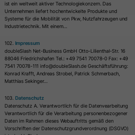
ist ein weltweit aktiver Technologiekonzern. Das
Hierbei können pseudonymisierte Nutzungsprofile erstellt
Dieses Cookie wird benötigt, um zu
werden.
Unternehmen liefert hochentwickelte Produkte und
Zweck
überprüfen, welche Cookies auf der
Systeme für die Mobilität von Pkw, Nutzfahrzeugen und
Die Datenverarbeitung erfolgt nur nach Einwilligung gemäß
Seite akzeptiert wurden.
Industrietechnik. Mit einem…
Art. 6 Abs. 1 lit. a DSGVO. Es kann zu einer Übermittlung
personenbezogener Daten in die USA kommen. Google ist
nach dem EU-U.S. Data Privacy Framework zertifiziert.
Name
__hs_initial_opt_in
102.
Impressum
doubleSlash Net-Business GmbH Otto-Lilienthal-Str. 16
Abhängig von: Google Tag Manager
Anbieter
HubSpot
88046 Friedrichshafen Tel.: +49 7541 70078-0 Fax: +49
Name
__cduid
Cookie-Informationen
7541 70078-111 info@doubleSlash.de Geschäftsführung:
Laufzeit
7 Tage
Konrad Krafft, Andreas Strobel, Patrick Schmerbach,
Anbieter
Cloudflare
Marketing
Matthias Sekinger…
Dieses Cookie wird verwendet, um
Marketing-Cookies werden verwendet, um
Laufzeit
30 Tage
Werbemaßnahmen zu messen und personalisierte Werbung
zu verhindern, dass das Banner
Zweck
auszuspielen. Dabei kann es zu einer Wiedererkennung über
103.
Datenschutz
immer angezeigt wird, wenn die
Dieses Cookie wird durch Cloudflare,
verschiedene Websites und Geräte hinweg kommen.
Datenschutz A. Verantwortlich für die Datenvearbeitung
Besucher im strikten Modus surfen.
den CDN-Anbieter von HubSpot,
Verantwortlich für die Verarbeitung personenbezogener
Hinweis:
Es kann zu einer Datenübermittlung in Drittstaaten
festgelegt. Es hilft Cloudflare,
Daten im Rahmen dieses Webauftritts gemäß den
(z. B. USA) kommen. Weitere Informationen finden Sie in
böswillige Besucher Ihrer Website zu
Name
__hs_opt_out
Vorschriften der Datenschutzgrundverordnung (DSGVO)
unserer Datenschutzerklärung.
identifizieren und das Blockieren von