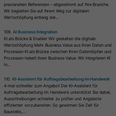
praxisnahen Referenzen – abgestimmt auf Ihre Branche.
Laufzeit
7 Tage
Laufzeit
1 Jahr
Wir begleiten Sie auf Ihrem Weg zur digitalen
Wertschöpfung entlang der…
Dieses Cookie wird verwendet, um
Microsoft Clarity setzt dieses Cookie,
zu verhindern, dass Banner jedes
um Informationen darüber zu
109.
AI Business Integration
Mal angezeigt werden, wenn
speichern, wie Besucher mit der
Zweck
KI als Brücke & Enabler Wir gestalten die digitale
Besucher im strengen Modus Ihre
Website interagieren. Das Cookie hilft
Wertschöpfung Mehr Business Value aus Ihren Daten und
Website besuchen. Es enthält die
Zweck
bei der Erstellung eines
Prozessen KI als Brücke zwischen Ihren Datentöpfen und
Zeichenfolge „Ja“ oder „Nein“.
Analyseberichts. Die Datensammlung
Prozessen hebelt Ihren Business Value. Wir integrieren KI
umfasst die Anzahl der Besucher, den
in…
Ort, an dem sie die Website besuchen,
Name
__hs_cookie_cat_pref
und die besuchten Seiten.
110.
KI-Assistent für Auftragsbearbeitung im Handwerk
Anbieter
HubSpot
4-mal schneller zum Angebot Der KI-Assistent für
Name
_clck
Auftragsbearbeitung im Handwerk unterstützt Sie dabei,
Laufzeit
13 Monate
Ausschreibungen schneller zu prüfen und Angebote
Anbieter
www.clarity.ms
Dieses Cookie wird verwendet, um
effizienter vorzubereiten. So gewinnen Sie Zeit für
die Kategorien zu erfassen, zu
Baustelle,…
Laufzeit
1 Jahr