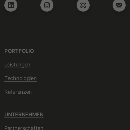
Laufzeit
10 Jahre
Dieses Cookie wird verwendet, um
Zweck
den Opt-out-Status von
Nichtmitgliedern zu ermitteln.
PORTFOLIO
Name
li_giant
Leistungen
Anbieter
LinkedIn
Technologien
Laufzeit
7 Tage
Referenzen
Indirekte Kennung für Gruppen von
Zweck
LinkedIn Mitgliedern, die für das
Conversion Tracking verwendet wird.
UNTERNEHMEN
Partnerschaften