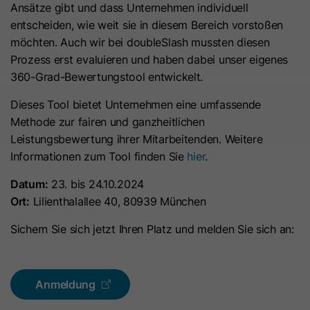
Ansätze gibt und dass Unternehmen individuell
Hierbei können pseudonymisierte Nutzungsprofile erstellt
Dieses Cookie wird benötigt, um zu
werden.
entscheiden, wie weit sie in diesem Bereich vorstoßen
Zweck
überprüfen, welche Cookies auf der
möchten. Auch wir bei doubleSlash mussten diesen
Die Datenverarbeitung erfolgt nur nach Einwilligung gemäß
Seite akzeptiert wurden.
Prozess erst evaluieren und haben dabei unser eigenes
Art. 6 Abs. 1 lit. a DSGVO. Es kann zu einer Übermittlung
360-Grad-Bewertungstool entwickelt.
personenbezogener Daten in die USA kommen. Google ist
nach dem EU-U.S. Data Privacy Framework zertifiziert.
Name
__hs_initial_opt_in
Dieses Tool bietet Unternehmen eine umfassende
Abhängig von: Google Tag Manager
Methode zur fairen und ganzheitlichen
Anbieter
HubSpot
Name
__cduid
Cookie-Informationen
Leistungsbewertung ihrer Mitarbeitenden. Weitere
Informationen zum Tool finden Sie
hier
.
Laufzeit
7 Tage
Anbieter
Cloudflare
Marketing
Datum:
23. bis 24.10.2024
Dieses Cookie wird verwendet, um
Marketing-Cookies werden verwendet, um
Laufzeit
30 Tage
Ort:
Lilienthalallee 40, 80939 München
Werbemaßnahmen zu messen und personalisierte Werbung
zu verhindern, dass das Banner
Zweck
auszuspielen. Dabei kann es zu einer Wiedererkennung über
immer angezeigt wird, wenn die
Sichern Sie sich jetzt Ihren Platz und melden Sie sich an:
Dieses Cookie wird durch Cloudflare,
verschiedene Websites und Geräte hinweg kommen.
Besucher im strikten Modus surfen.
den CDN-Anbieter von HubSpot,
Hinweis:
Es kann zu einer Datenübermittlung in Drittstaaten
festgelegt. Es hilft Cloudflare,
(z. B. USA) kommen. Weitere Informationen finden Sie in
Anmeldung
böswillige Besucher Ihrer Website zu
Name
__hs_opt_out
unserer Datenschutzerklärung.
identifizieren und das Blockieren von