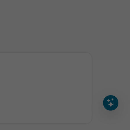
anderen rund um doubleSlash.
Wie kann ich dir heute helfen?
Deine Nachricht
AI Disclaimer
0
/200