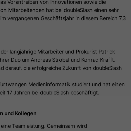
s Vorantreiben von Innovationen sowie die
Ratenbeschränkungen festgelegt.
Laufzeit
13 Monate
Erfahren Sie mehr über Cloudflare-
n Mitarbeitenden hat bei doubleSlash einen sehr
Zweck
Cookies
Dieses Cookie kann so eingestellt
im vergangenen Geschäftsjahr in diesem Bereich 7,3
(https://support.cloudflare.com/hc/en-
werden, dass der Tracking-Code keine
Zweck
us/articles/200170156-Understanding-
Informationen an HubSpot sendet. Es
the-Cloudflare-Cookies). Es läuft am
enthält die Zeichenfolge „Ja“.
Ende der Sitzung ab.
er langjährige Mitarbeiter und Prokurist Patrick
Name
__hs_initial_opt_
rer Duo um Andreas Strobel und Konrad Krafft.
Name
CLID
d darauf, die erfolgreiche Zukunft von doubleSlash
Anbieter
HubSpot
Anbieter
www.clarity.ms
urtwangen Medieninformatik studiert und hat einen
Laufzeit
7 Tage
Laufzeit
1 Jahr
 seit 17 Jahren bei doubleSlash beschäftigt.
Dieses Cookie wird verwendet, um zu
Microsoft Clarity setzt dieses Cookie, um
verhindern, dass Banner jedes Mal
Informationen darüber zu speichern, wie
angezeigt werden, wenn Besucher im
n und Kollegen
Zweck
Besucher mit der Website interagieren.
strengen Modus Ihre Website besuchen.
st eine Teamleistung. Gemeinsam wird
Das Cookie hilft bei der Erstellung eines
Es enthält die Zeichenfolge „Ja“ oder