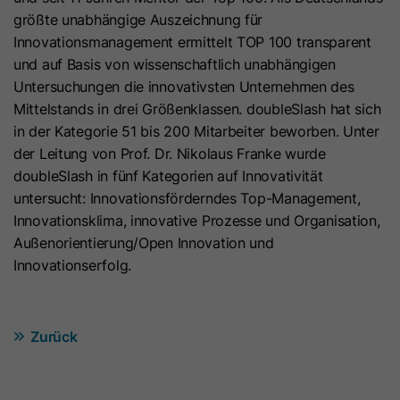
größte unabhängige Auszeichnung für
Laufzeit
7 Tage
Laufzeit
1 Jahr
Innovationsmanagement ermittelt TOP 100 transparent
und auf Basis von wissenschaftlich unabhängigen
Dieses Cookie wird verwendet, um
Microsoft Clarity setzt dieses Cookie,
Untersuchungen die innovativsten Unternehmen des
zu verhindern, dass Banner jedes
um Informationen darüber zu
Mittelstands in drei Größenklassen. doubleSlash hat sich
Mal angezeigt werden, wenn
speichern, wie Besucher mit der
Zweck
in der Kategorie 51 bis 200 Mitarbeiter beworben. Unter
Besucher im strengen Modus Ihre
Website interagieren. Das Cookie hilft
der Leitung von Prof. Dr. Nikolaus Franke wurde
Website besuchen. Es enthält die
Zweck
bei der Erstellung eines
doubleSlash in fünf Kategorien auf Innovativität
Zeichenfolge „Ja“ oder „Nein“.
Analyseberichts. Die Datensammlung
untersucht: Innovationsförderndes Top-Management,
umfasst die Anzahl der Besucher, den
Innovationsklima, innovative Prozesse und Organisation,
Ort, an dem sie die Website besuchen,
Name
__hs_cookie_cat_pref
Außenorientierung/Open Innovation und
und die besuchten Seiten.
Innovationserfolg.
Anbieter
HubSpot
Name
_clck
Laufzeit
13 Monate
Zurück
Anbieter
www.clarity.ms
Dieses Cookie wird verwendet, um
die Kategorien zu erfassen, zu
Laufzeit
1 Jahr