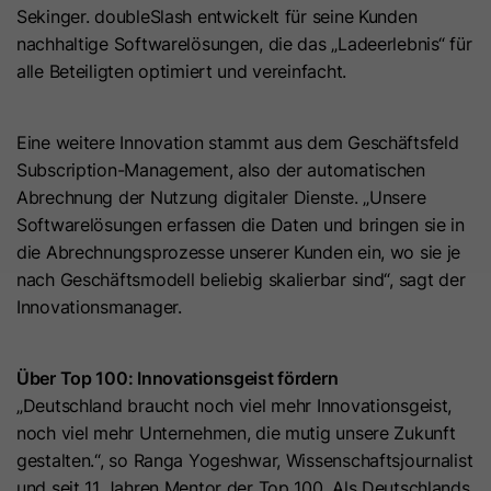
Anbieter
Cloudflare
anbieten können.
Zeichenfolge „Ja“ oder „Nein“.
Sekinger. doubleSlash entwickelt für seine Kunden
bösartigen Spam-Angriffen zu
Der Google Tag Manager dient
nachhaltige Softwarelösungen, die das „Ladeerlebnis“ für
schützen.
ausschließlich der Verwaltung und
Laufzeit
Es läuft am Ende der Sitzung ab
alle Beteiligten optimiert und vereinfacht.
Ausspielung von Tags (z. B. Google
Name
__hs_d_not_tracking
Zweck
Dieses Cookie wird durch den CDN-
Analytics). Der Dienst setzt selbst
Anbieter von HubSpot aufgrund von
keine Cookies und speichert keine
Anbieter
HubSpot
Eine weitere Innovation stammt aus dem Geschäftsfeld
dessen Richtlinien für
personenbezogenen Daten.
Subscription-Management, also der automatischen
Laufzeit
Ratenbeschränkungen festgelegt.
13 Monate
Abrechnung der Nutzung digitaler Dienste. „Unsere
Erfahren Sie mehr über Cloudflare-
Softwarelösungen erfassen die Daten und bringen sie in
Zweck
Dieses Cookie kann so eingestellt
Cookies
die Abrechnungsprozesse unserer Kunden ein, wo sie je
werden, dass der Tracking-Code
(https://support.cloudflare.com/hc/en-
nach Geschäftsmodell beliebig skalierbar sind“, sagt der
Zweck
keine Informationen an HubSpot
us/articles/200170156-Understanding-
Innovationsmanager.
sendet. Es enthält die Zeichenfolge
the-Cloudflare-Cookies). Es läuft am
„Ja“.
Ende der Sitzung ab.
Über Top 100: Innovationsgeist fördern
„Deutschland braucht noch viel mehr Innovationsgeist,
Name
__hs_initial_opt_
Name
CLID
noch viel mehr Unternehmen, die mutig unsere Zukunft
gestalten.“, so Ranga Yogeshwar, Wissenschaftsjournalist
Anbieter
HubSpot
Anbieter
www.clarity.ms
und seit 11 Jahren Mentor der Top 100. Als Deutschlands