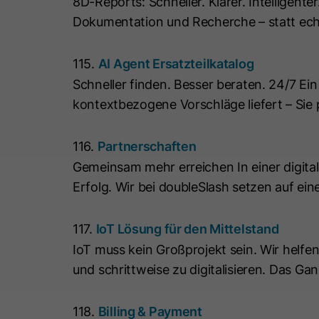
8D-Reports: Schneller. Klarer. Intelligente
Dokumentation und Recherche – statt ech
115.
AI Agent Ersatzteilkatalog
Schneller finden. Besser beraten. 24/7 Ei
kontextbezogene Vorschläge liefert – Sie
116.
Partnerschaften
Gemeinsam mehr erreichen In einer digita
Erfolg. Wir bei doubleSlash setzen auf ei
117.
IoT Lösung für den Mittelstand
IoT muss kein Großprojekt sein. Wir helf
und schrittweise zu digitalisieren. Das Ga
118.
Billing & Payment