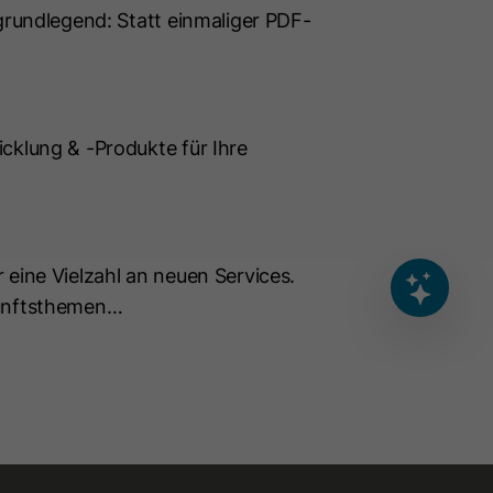
 grundlegend: Statt einmaliger PDF-
cklung & -Produkte für Ihre
Deine Nachricht
 eine Vielzahl an neuen Services.
AI Disclaimer
0
/200
ukunftsthemen…