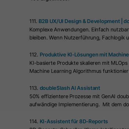
111.
B2B UX/UI Design & Development | d
Komplexe Anwendungen. Einfach nutzbar
bleiben. Wenn Nutzerführung, Fachlogik
112.
Produktive KI-Lösungen mit Machine
KI-basierte Produkte skalieren mit MLOps
Machine Learning Algorithmus funktionie
113.
doubleSlash AI Assistant
50% effizientere Prozesse mit GenAI doubl
aufwändige Implementierung. Mit dem doubl
114.
KI-Assistent für 8D-Reports