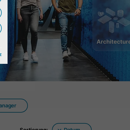
z
manager
Sortierung:
Datum