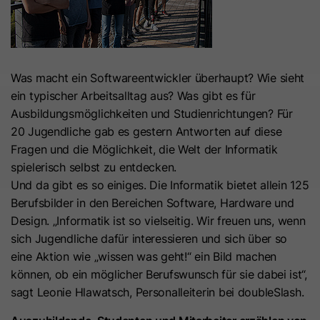
Hierbei können pseudonymisierte Nutzungsprofile erstellt
Dieses Cookie wird benötigt, um zu
werden.
Zweck
überprüfen, welche Cookies auf der
Die Datenverarbeitung erfolgt nur nach Einwilligung gemäß
Seite akzeptiert wurden.
Art. 6 Abs. 1 lit. a DSGVO. Es kann zu einer Übermittlung
Was macht ein Softwareentwickler überhaupt? Wie sieht
personenbezogener Daten in die USA kommen. Google ist
ein typischer Arbeitsalltag aus? Was gibt es für
nach dem EU-U.S. Data Privacy Framework zertifiziert.
Name
__hs_initial_opt_in
Ausbildungsmöglichkeiten und Studienrichtungen? Für
Abhängig von: Google Tag Manager
20 Jugendliche gab es gestern Antworten auf diese
Anbieter
HubSpot
Name
__cduid
Cookie-Informationen
Fragen und die Möglichkeit, die Welt der Informatik
Laufzeit
7 Tage
spielerisch selbst zu entdecken.
Anbieter
Cloudflare
Marketing
Und da gibt es so einiges. Die Informatik bietet allein 125
Dieses Cookie wird verwendet, um
Marketing-Cookies werden verwendet, um
Berufsbilder in den Bereichen Software, Hardware und
Laufzeit
30 Tage
Werbemaßnahmen zu messen und personalisierte Werbung
zu verhindern, dass das Banner
Design. „Informatik ist so vielseitig. Wir freuen uns, wenn
Zweck
auszuspielen. Dabei kann es zu einer Wiedererkennung über
immer angezeigt wird, wenn die
sich Jugendliche dafür interessieren und sich über so
Dieses Cookie wird durch Cloudflare,
verschiedene Websites und Geräte hinweg kommen.
Besucher im strikten Modus surfen.
eine Aktion wie „wissen was geht!“ ein Bild machen
den CDN-Anbieter von HubSpot,
können, ob ein möglicher Berufswunsch für sie dabei ist“,
Hinweis:
Es kann zu einer Datenübermittlung in Drittstaaten
festgelegt. Es hilft Cloudflare,
(z. B. USA) kommen. Weitere Informationen finden Sie in
sagt Leonie Hlawatsch, Personalleiterin bei doubleSlash.
böswillige Besucher Ihrer Website zu
Name
__hs_opt_out
unserer Datenschutzerklärung.
identifizieren und das Blockieren von