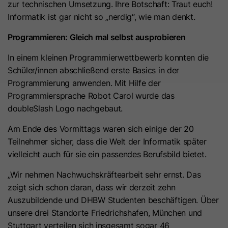
Anbieter
Cloudflare
zur technischen Umsetzung. Ihre Botschaft: Traut euch!
anbieten können.
Zeichenfolge „Ja“ oder „Nein“.
bösartigen Spam-Angriffen zu
Der Google Tag Manager dient
Informatik ist gar nicht so „nerdig“, wie man denkt.
schützen.
ausschließlich der Verwaltung und
Laufzeit
Es läuft am Ende der Sitzung ab
Programmieren: Gleich mal selbst ausprobieren
Ausspielung von Tags (z. B. Google
Name
__hs_d_not_tracking
Zweck
Dieses Cookie wird durch den CDN-
Analytics). Der Dienst setzt selbst
In einem kleinen Programmierwettbewerb konnten die
Anbieter von HubSpot aufgrund von
keine Cookies und speichert keine
Anbieter
HubSpot
Schüler/innen abschließend erste Basics in der
dessen Richtlinien für
personenbezogenen Daten.
Programmierung anwenden. Mit Hilfe der
Laufzeit
Ratenbeschränkungen festgelegt.
13 Monate
Programmiersprache Robot Carol wurde das
Erfahren Sie mehr über Cloudflare-
Zweck
doubleSlash Logo nachgebaut.
Dieses Cookie kann so eingestellt
Cookies
werden, dass der Tracking-Code
(https://support.cloudflare.com/hc/en-
Am Ende des Vormittags waren sich einige der 20
Zweck
keine Informationen an HubSpot
us/articles/200170156-Understanding-
Teilnehmer sicher, dass die Welt der Informatik später
sendet. Es enthält die Zeichenfolge
the-Cloudflare-Cookies). Es läuft am
vielleicht auch für sie ein passendes Berufsbild bietet.
„Ja“.
Ende der Sitzung ab.
„Wir nehmen Nachwuchskräftearbeit sehr ernst. Das
zeigt sich schon daran, dass wir derzeit zehn
Name
__hs_initial_opt_
Name
CLID
Auszubildende und DHBW Studenten beschäftigen. Über
unsere drei Standorte Friedrichshafen, München und
Anbieter
HubSpot
Anbieter
www.clarity.ms
Stuttgart verteilen sich insgesamt sogar 46