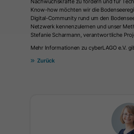
Nachwuchskräfte zu fördern und für Techn
Know-how möchten wir die Bodenseeregion
Digital-Community rund um den Bodensee f
Netzwerk kennenzulernen und unser Meth
Stefanie Scharmann, verantwortliche Pro
Mehr Informationen zu cyberLAGO e.V. gib
Zurück