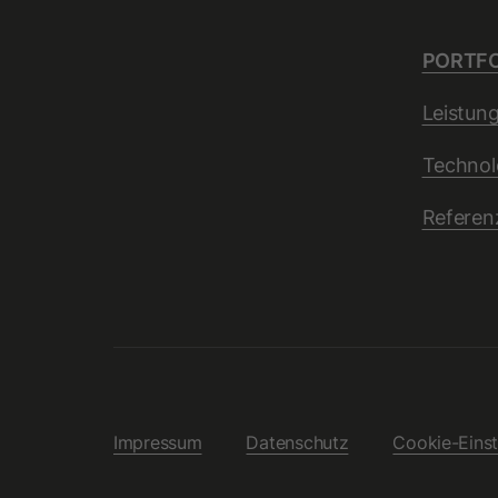
PORTFO
Leistun
Technol
Referen
Impressum
Datenschutz
Cookie-Einst