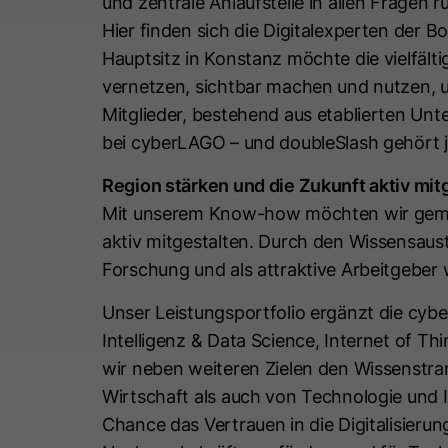
und zentrale Anlaufstelle in allen Fragen r
Hier finden sich die Digitalexperten de
Hauptsitz in Konstanz möchte die vielfält
vernetzen, sichtbar machen und nutzen, u
Mitglieder, bestehend aus etablierten Un
bei cyberLAGO – und doubleSlash gehört 
Region stärken und die Zukunft aktiv mit
Mit unserem Know-how möchten wir gemei
aktiv mitgestalten. Durch den Wissensaus
Forschung und als attraktive Arbeitgeber 
Unser Leistungsportfolio ergänzt die cy
Intelligenz & Data Science, Internet of 
wir neben weiteren Zielen den Wissenstr
Wirtschaft als auch von Technologie und I
Chance das Vertrauen in die Digitalisieru