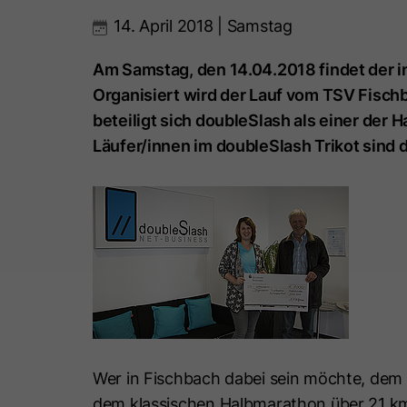
14. April 2018 | Samstag
Am Samstag, den 14.04.2018 findet der i
Organisiert wird der Lauf vom TSV Fisch
beteiligt sich doubleSlash als einer der
Läufer/innen im doubleSlash Trikot sind d
Wer in Fischbach dabei sein möchte, dem
dem klassischen Halbmarathon über 21 km 