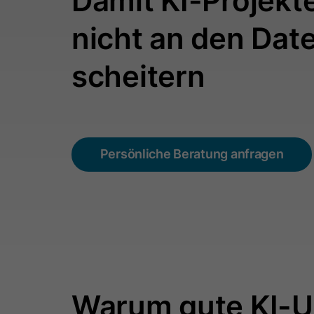
Damit KI-Projekt
nicht an den Dat
scheitern
Persönliche Beratung anfragen
Warum gute KI-