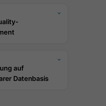
ality-
ment
ung auf
arer Datenbasis