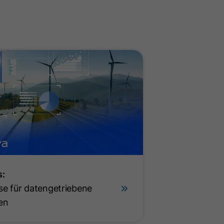
s:
e für datengetriebene
en