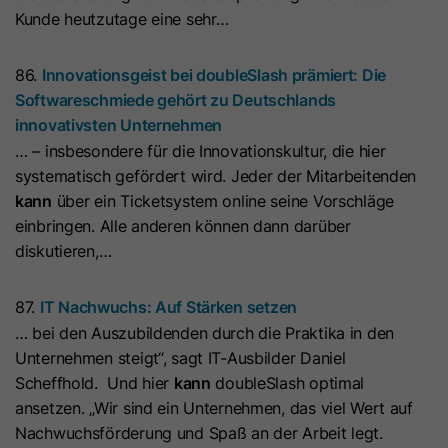
Anbieter
Cloudflare
anbieten können.
Zeichenfolge „Ja“ oder „Nein“.
Kunde heutzutage eine sehr…
bösartigen Spam-Angriffen zu
Der Google Tag Manager dient
schützen.
ausschließlich der Verwaltung und
Laufzeit
Es läuft am Ende der Sitzung ab
Ausspielung von Tags (z. B. Google
86.
Innovationsgeist bei doubleSlash prämiert: Die
Name
__hs_d_not_tracking
Zweck
Dieses Cookie wird durch den CDN-
Analytics). Der Dienst setzt selbst
Softwareschmiede gehört zu Deutschlands
Anbieter von HubSpot aufgrund von
keine Cookies und speichert keine
innovativsten Unternehmen
Anbieter
HubSpot
dessen Richtlinien für
personenbezogenen Daten.
… – insbesondere für die Innovationskultur, die hier
Laufzeit
Ratenbeschränkungen festgelegt.
13 Monate
systematisch gefördert wird. Jeder der Mitarbeitenden
Erfahren Sie mehr über Cloudflare-
kann
über ein Ticketsystem online seine Vorschläge
Zweck
Dieses Cookie kann so eingestellt
Cookies
einbringen. Alle anderen können dann darüber
werden, dass der Tracking-Code
(https://support.cloudflare.com/hc/en-
diskutieren,…
Zweck
keine Informationen an HubSpot
us/articles/200170156-Understanding-
sendet. Es enthält die Zeichenfolge
the-Cloudflare-Cookies). Es läuft am
87.
IT Nachwuchs: Auf Stärken setzen
„Ja“.
Ende der Sitzung ab.
… bei den Auszubildenden durch die Praktika in den
Unternehmen steigt“, sagt IT-Ausbilder Daniel
Scheffhold. Und hier
kann
doubleSlash optimal
Name
__hs_initial_opt_
Name
CLID
ansetzen. „Wir sind ein Unternehmen, das viel Wert auf
Anbieter
HubSpot
Nachwuchsförderung und Spaß an der Arbeit legt.
Anbieter
www.clarity.ms