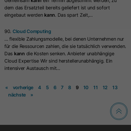
Gemeinsam
kann
ein Termin abgestimmt werden, zu
Zweck
denen ein Besucher eingewilligt hat.
dem das Ersatzteil bereits geliefert ist und sofort
Es enthält Daten zu diesen
Microsoft Clarity setzt dieses Cookie,
eingebaut werden
kann
. Das spart Zeit,…
Kategorien.
um die Clarity-Benutzerkennung des
Browsers und die Einstellungen
90.
Cloud Computing
exklusiv für diese Website zu
Name
hs_ab_test
… flexible Zahlungsmodelle, bei denen Unternehmen nur
Zweck
speichern. Dadurch wird
für die Ressourcen zahlen, die sie tatsächlich verwenden.
gewährleistet, dass Aktionen, die bei
Anbieter
HubSpot
Das
kann
die Kosten senken. Anbieter unabhängige
späteren Besuchen derselben Website
Cloud Expertise Wir sind herstellerunabhängig. Ein
durchgeführt werden, mit derselben
Laufzeit
Es läuft am Ende der Sitzung ab
intensiver Austausch mit…
Benutzerkennung verknüpft werden.
Dieses Cookie wird verwendet, um
Besuchern stets die gleiche Version
«
vorherige
4
5
6
7
8
9
10
11
12
13
Name
_clsk
einer A/B-Testseite anzuzeigen, die
nächste
»
Zweck
bereits zuvor angezeigt wurde. Es
Anbieter
www.clarity.ms
enthält die ID der A/B-Testseite und
die ID der für den Besucher
Laufzeit
1 Jahr
ausgewählten Variante.
Microsoft Clarity setzt dieses Cookie,