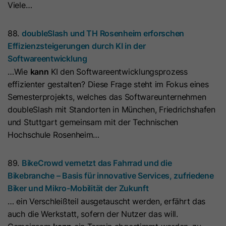
Viele…
Laufzeit
7 Tage
Laufzeit
1 Jahr
88.
doubleSlash und TH Rosenheim erforschen
Dieses Cookie wird verwendet, um
Microsoft Clarity setzt dieses Cookie,
Effizienzsteigerungen durch KI in der
zu verhindern, dass Banner jedes
um Informationen darüber zu
Softwareentwicklung
Mal angezeigt werden, wenn
speichern, wie Besucher mit der
Zweck
…Wie
kann
KI den Softwareentwicklungsprozess
Besucher im strengen Modus Ihre
Website interagieren. Das Cookie hilft
effizienter gestalten? Diese Frage steht im Fokus eines
Website besuchen. Es enthält die
Zweck
bei der Erstellung eines
Semesterprojekts, welches das Softwareunternehmen
Zeichenfolge „Ja“ oder „Nein“.
Analyseberichts. Die Datensammlung
doubleSlash mit Standorten in München, Friedrichshafen
umfasst die Anzahl der Besucher, den
und Stuttgart gemeinsam mit der Technischen
Ort, an dem sie die Website besuchen,
Name
__hs_cookie_cat_pref
Hochschule Rosenheim…
und die besuchten Seiten.
Anbieter
HubSpot
89.
BikeCrowd vernetzt das Fahrrad und die
Name
_clck
Bikebranche – Basis für innovative Services, zufriedene
Laufzeit
13 Monate
Biker und Mikro-Mobilität der Zukunft
Anbieter
www.clarity.ms
… ein Verschleißteil ausgetauscht werden, erfährt das
Dieses Cookie wird verwendet, um
auch die Werkstatt, sofern der Nutzer das will.
die Kategorien zu erfassen, zu
Laufzeit
1 Jahr