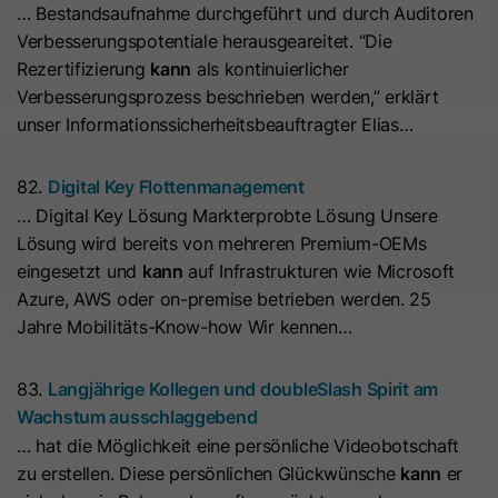
… Bestandsaufnahme durchgeführt und durch Auditoren
Hierbei können pseudonymisierte Nutzungsprofile erstellt
Dieses Cookie wird benötigt, um zu
werden.
Verbesserungspotentiale herausgeareitet. “Die
Zweck
überprüfen, welche Cookies auf der
Rezertifizierung
kann
als kontinuierlicher
Die Datenverarbeitung erfolgt nur nach Einwilligung gemäß
Seite akzeptiert wurden.
Verbesserungsprozess beschrieben werden,” erklärt
Art. 6 Abs. 1 lit. a DSGVO. Es kann zu einer Übermittlung
unser Informationssicherheitsbeauftragter Elias…
personenbezogener Daten in die USA kommen. Google ist
nach dem EU-U.S. Data Privacy Framework zertifiziert.
Name
__hs_initial_opt_in
82.
Digital Key Flottenmanagement
Abhängig von: Google Tag Manager
Anbieter
HubSpot
… Digital Key Lösung Markterprobte Lösung Unsere
Name
__cduid
Cookie-Informationen
Lösung wird bereits von mehreren Premium-OEMs
Laufzeit
7 Tage
eingesetzt und
kann
auf Infrastrukturen wie Microsoft
Anbieter
Cloudflare
Marketing
Azure, AWS oder on-premise betrieben werden. 25
Dieses Cookie wird verwendet, um
Marketing-Cookies werden verwendet, um
Laufzeit
30 Tage
Jahre Mobilitäts-Know-how Wir kennen…
Werbemaßnahmen zu messen und personalisierte Werbung
zu verhindern, dass das Banner
Zweck
auszuspielen. Dabei kann es zu einer Wiedererkennung über
immer angezeigt wird, wenn die
Dieses Cookie wird durch Cloudflare,
verschiedene Websites und Geräte hinweg kommen.
83.
Langjährige Kollegen und doubleSlash Spirit am
Besucher im strikten Modus surfen.
den CDN-Anbieter von HubSpot,
Wachstum ausschlaggebend
Hinweis:
Es kann zu einer Datenübermittlung in Drittstaaten
festgelegt. Es hilft Cloudflare,
… hat die Möglichkeit eine persönliche Videobotschaft
(z. B. USA) kommen. Weitere Informationen finden Sie in
böswillige Besucher Ihrer Website zu
Name
__hs_opt_out
zu erstellen. Diese persönlichen Glückwünsche
kann
er
unserer Datenschutzerklärung.
identifizieren und das Blockieren von