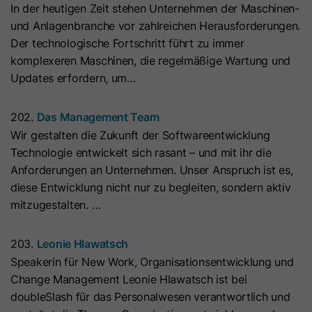
In der heutigen Zeit stehen Unternehmen der Maschinen-
Hierbei können pseudonymisierte Nutzungsprofile erstellt
Dieses Cookie wird benötigt, um zu
werden.
und Anlagenbranche vor zahlreichen Herausforderungen.
Zweck
überprüfen, welche Cookies auf der
Der technologische Fortschritt führt zu immer
Die Datenverarbeitung erfolgt nur nach Einwilligung gemäß
Seite akzeptiert wurden.
komplexeren Maschinen, die regelmäßige Wartung und
Art. 6 Abs. 1 lit. a DSGVO. Es kann zu einer Übermittlung
Updates erfordern, um…
personenbezogener Daten in die USA kommen. Google ist
nach dem EU-U.S. Data Privacy Framework zertifiziert.
Name
__hs_initial_opt_in
202.
Das Management Team
Abhängig von: Google Tag Manager
Anbieter
HubSpot
Wir gestalten die Zukunft der Softwareentwicklung
Name
__cduid
Cookie-Informationen
Technologie entwickelt sich rasant – und mit ihr die
Laufzeit
7 Tage
Anforderungen an Unternehmen. Unser Anspruch ist es,
Anbieter
Cloudflare
Marketing
diese Entwicklung nicht nur zu begleiten, sondern aktiv
Dieses Cookie wird verwendet, um
Marketing-Cookies werden verwendet, um
Laufzeit
30 Tage
mitzugestalten. …
Werbemaßnahmen zu messen und personalisierte Werbung
zu verhindern, dass das Banner
Zweck
auszuspielen. Dabei kann es zu einer Wiedererkennung über
immer angezeigt wird, wenn die
Dieses Cookie wird durch Cloudflare,
verschiedene Websites und Geräte hinweg kommen.
203.
Leonie Hlawatsch
Besucher im strikten Modus surfen.
den CDN-Anbieter von HubSpot,
Speakerin für New Work, Organisationsentwicklung und
Hinweis:
Es kann zu einer Datenübermittlung in Drittstaaten
festgelegt. Es hilft Cloudflare,
Change Management Leonie Hlawatsch ist bei
(z. B. USA) kommen. Weitere Informationen finden Sie in
böswillige Besucher Ihrer Website zu
Name
__hs_opt_out
doubleSlash für das Personalwesen verantwortlich und
unserer Datenschutzerklärung.
identifizieren und das Blockieren von