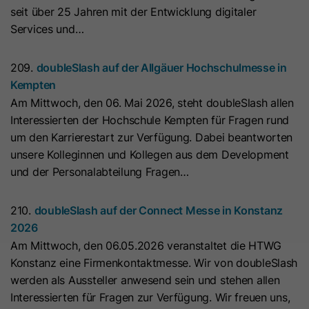
seit über 25 Jahren mit der Entwicklung digitaler
Laufzeit
7 Tage
Laufzeit
1 Jahr
Services und…
Dieses Cookie wird verwendet, um
Microsoft Clarity setzt dieses Cookie,
209.
doubleSlash auf der Allgäuer Hochschulmesse in
zu verhindern, dass Banner jedes
um Informationen darüber zu
Kempten
Mal angezeigt werden, wenn
speichern, wie Besucher mit der
Zweck
Am Mittwoch, den 06. Mai 2026, steht doubleSlash allen
Besucher im strengen Modus Ihre
Website interagieren. Das Cookie hilft
Interessierten der Hochschule Kempten für Fragen rund
Website besuchen. Es enthält die
Zweck
bei der Erstellung eines
um den Karrierestart zur Verfügung. Dabei beantworten
Zeichenfolge „Ja“ oder „Nein“.
Analyseberichts. Die Datensammlung
unsere Kolleginnen und Kollegen aus dem Development
umfasst die Anzahl der Besucher, den
und der Personalabteilung Fragen…
Ort, an dem sie die Website besuchen,
Name
__hs_cookie_cat_pref
und die besuchten Seiten.
210.
doubleSlash auf der Connect Messe in Konstanz
Anbieter
HubSpot
2026
Name
_clck
Am Mittwoch, den 06.05.2026 veranstaltet die HTWG
Laufzeit
13 Monate
Konstanz eine Firmenkontaktmesse. Wir von doubleSlash
Anbieter
www.clarity.ms
Dieses Cookie wird verwendet, um
werden als Aussteller anwesend sein und stehen allen
die Kategorien zu erfassen, zu
Interessierten für Fragen zur Verfügung. Wir freuen uns,
Laufzeit
1 Jahr