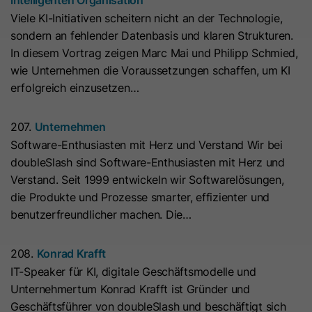
Anbieter
Cloudflare
anbieten können.
Zeichenfolge „Ja“ oder „Nein“.
bösartigen Spam-Angriffen zu
Der Google Tag Manager dient
Viele KI-Initiativen scheitern nicht an der Technologie,
schützen.
ausschließlich der Verwaltung und
Laufzeit
Es läuft am Ende der Sitzung ab
sondern an fehlender Datenbasis und klaren Strukturen.
Ausspielung von Tags (z. B. Google
In diesem Vortrag zeigen Marc Mai und Philipp Schmied,
Name
__hs_d_not_tracking
Zweck
Dieses Cookie wird durch den CDN-
Analytics). Der Dienst setzt selbst
wie Unternehmen die Voraussetzungen schaffen, um KI
Anbieter von HubSpot aufgrund von
keine Cookies und speichert keine
Anbieter
HubSpot
erfolgreich einzusetzen…
dessen Richtlinien für
personenbezogenen Daten.
Laufzeit
Ratenbeschränkungen festgelegt.
13 Monate
207.
Unternehmen
Erfahren Sie mehr über Cloudflare-
Software-Enthusiasten mit Herz und Verstand Wir bei
Zweck
Dieses Cookie kann so eingestellt
Cookies
doubleSlash sind Software-Enthusiasten mit Herz und
werden, dass der Tracking-Code
(https://support.cloudflare.com/hc/en-
Verstand. Seit 1999 entwickeln wir Softwarelösungen,
Zweck
keine Informationen an HubSpot
us/articles/200170156-Understanding-
die Produkte und Prozesse smarter, effizienter und
sendet. Es enthält die Zeichenfolge
the-Cloudflare-Cookies). Es läuft am
benutzerfreundlicher machen. Die…
„Ja“.
Ende der Sitzung ab.
208.
Konrad Krafft
Name
__hs_initial_opt_
Name
CLID
IT-Speaker für KI, digitale Geschäftsmodelle und
Unternehmertum Konrad Krafft ist Gründer und
Anbieter
HubSpot
Anbieter
www.clarity.ms
Geschäftsführer von doubleSlash und beschäftigt sich