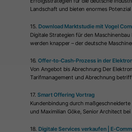
Erfolgsstrategien für die deutsche Industr
Landschaft und bieten enormes Potenzial f
15.
Download Marktstudie mit Vogel Com
Digitale Strategien für den Maschinenbau 
werden knapper – der deutsche Maschinenb
16.
Offer-to-Cash-Prozess in der Elektrom
Von Angebot bis Abrechnung Der Elektrom
Tarifmanagement und Abrechnung betrifft
17.
Smart Offering Vortrag
Kundenbindung durch maßgeschneiderte Abo
und Maximilian Göke, Senior Architect bei
18.
Digitale Services verkaufen | E-Comm