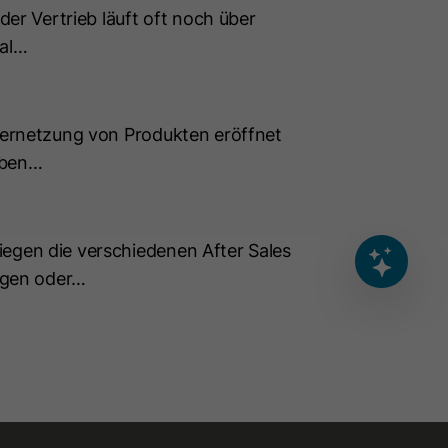
der Vertrieb läuft oft noch über
tal…
 Vernetzung von Produkten eröffnet
iben…
Deine Nachricht
iegen die verschiedenen After Sales
AI Disclaimer
0
/200
agen oder…