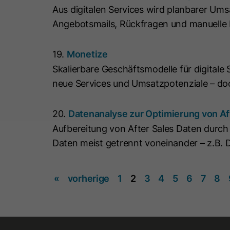
Aus digitalen Services wird planbarer Umsa
Angebotsmails, Rückfragen und manuelle F
19.
Monetize
Skalierbare Geschäftsmodelle für digitale
neue Services und Umsatzpotenziale – do
20.
Datenanalyse zur Optimierung von Af
Aufbereitung von After Sales Daten durch 
Daten meist getrennt voneinander – z.B.
«
vorherige
1
2
3
4
5
6
7
8