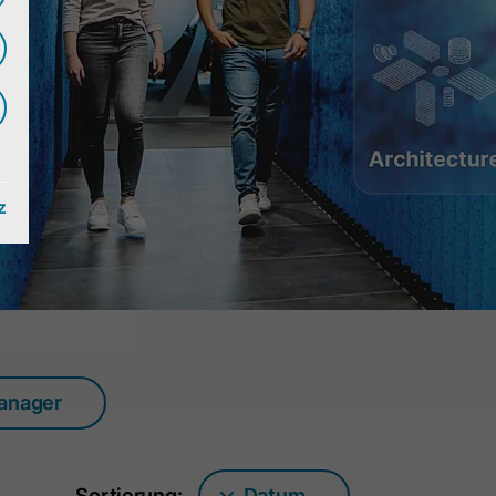
z
manager
Sortierung:
Datum