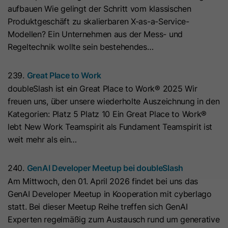
aufbauen Wie gelingt der Schritt vom klassischen
Laufzeit
7 Tage
Laufzeit
1 Jahr
Produktgeschäft zu skalierbaren X-as-a-Service-
Modellen? Ein Unternehmen aus der Mess- und
Dieses Cookie wird verwendet, um
Microsoft Clarity setzt dieses Cookie,
Regeltechnik wollte sein bestehendes…
zu verhindern, dass Banner jedes
um Informationen darüber zu
Mal angezeigt werden, wenn
speichern, wie Besucher mit der
Zweck
239.
Great Place to Work
Besucher im strengen Modus Ihre
Website interagieren. Das Cookie hilft
doubleSlash ist ein Great Place to Work® 2025 Wir
Website besuchen. Es enthält die
Zweck
bei der Erstellung eines
freuen uns, über unsere wiederholte Auszeichnung in den
Zeichenfolge „Ja“ oder „Nein“.
Analyseberichts. Die Datensammlung
Kategorien: Platz 5 Platz 10 Ein Great Place to Work®
umfasst die Anzahl der Besucher, den
lebt New Work Teamspirit als Fundament Teamspirit ist
Ort, an dem sie die Website besuchen,
Name
__hs_cookie_cat_pref
weit mehr als ein…
und die besuchten Seiten.
Anbieter
HubSpot
240.
GenAI Developer Meetup bei doubleSlash
Name
_clck
Am Mittwoch, den 01. April 2026 findet bei uns das
Laufzeit
13 Monate
GenAI Developer Meetup in Kooperation mit cyberlago
Anbieter
www.clarity.ms
Dieses Cookie wird verwendet, um
statt. Bei dieser Meetup Reihe treffen sich GenAI
die Kategorien zu erfassen, zu
Experten regelmäßig zum Austausch rund um generative
Laufzeit
1 Jahr