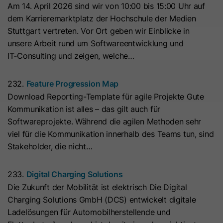
Am 14. April 2026 sind wir von 10:00 bis 15:00 Uhr auf
Hierbei können pseudonymisierte Nutzungsprofile erstellt
Dieses Cookie wird benötigt, um zu
werden.
dem Karrieremarktplatz der Hochschule der Medien
Zweck
überprüfen, welche Cookies auf der
Stuttgart vertreten. Vor Ort geben wir Einblicke in
Die Datenverarbeitung erfolgt nur nach Einwilligung gemäß
Seite akzeptiert wurden.
unsere Arbeit rund um Softwareentwicklung und
Art. 6 Abs. 1 lit. a DSGVO. Es kann zu einer Übermittlung
IT‑Consulting und zeigen, welche…
personenbezogener Daten in die USA kommen. Google ist
nach dem EU-U.S. Data Privacy Framework zertifiziert.
Name
__hs_initial_opt_in
232.
Feature Progression Map
Abhängig von: Google Tag Manager
Anbieter
HubSpot
Download Reporting-Template für agile Projekte Gute
Name
__cduid
Cookie-Informationen
Kommunikation ist alles – das gilt auch für
Laufzeit
7 Tage
Softwareprojekte. Während die agilen Methoden sehr
Anbieter
Cloudflare
Marketing
viel für die Kommunikation innerhalb des Teams tun, sind
Dieses Cookie wird verwendet, um
Marketing-Cookies werden verwendet, um
Laufzeit
30 Tage
Stakeholder, die nicht…
Werbemaßnahmen zu messen und personalisierte Werbung
zu verhindern, dass das Banner
Zweck
auszuspielen. Dabei kann es zu einer Wiedererkennung über
immer angezeigt wird, wenn die
Dieses Cookie wird durch Cloudflare,
verschiedene Websites und Geräte hinweg kommen.
233.
Digital Charging Solutions
Besucher im strikten Modus surfen.
den CDN-Anbieter von HubSpot,
Die Zukunft der Mobilität ist elektrisch Die Digital
Hinweis:
Es kann zu einer Datenübermittlung in Drittstaaten
festgelegt. Es hilft Cloudflare,
Charging Solutions GmbH (DCS) entwickelt digitale
(z. B. USA) kommen. Weitere Informationen finden Sie in
böswillige Besucher Ihrer Website zu
Name
__hs_opt_out
Ladelösungen für Automobilherstellende und
unserer Datenschutzerklärung.
identifizieren und das Blockieren von