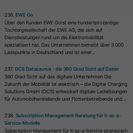
Anbieter
Cloudflare
anbieten können.
Zeichenfolge „Ja“ oder „Nein“.
bösartigen Spam-Angriffen zu
Der Google Tag Manager dient
schützen.
ausschließlich der Verwaltung und
236.
EWE Go
Laufzeit
Es läuft am Ende der Sitzung ab
Ausspielung von Tags (z. B. Google
Über den Kunden EWE Goist eine hundertprozentige
Name
__hs_d_not_tracking
Zweck
Dieses Cookie wird durch den CDN-
Analytics). Der Dienst setzt selbst
Tochtergesellschaft der EWE AG, die sich auf
Anbieter von HubSpot aufgrund von
keine Cookies und speichert keine
Anbieter
HubSpot
Dienstleistungen rund um die Elektromobilität
dessen Richtlinien für
personenbezogenen Daten.
spezialisiert hat. Das Unternehmen betreibt über 3.000
Laufzeit
Ratenbeschränkungen festgelegt.
13 Monate
Ladepunkte in Deutschland und ist einer…
Erfahren Sie mehr über Cloudflare-
Zweck
Dieses Cookie kann so eingestellt
Cookies
237.
DCS Datasaurus - die 360 Grad Sicht auf Daten
werden, dass der Tracking-Code
(https://support.cloudflare.com/hc/en-
360 Grad Sicht auf das digitale Unternehmen Die
Zweck
keine Informationen an HubSpot
us/articles/200170156-Understanding-
Zukunft der Mobilität ist elektrisch – die Digital Charging
sendet. Es enthält die Zeichenfolge
the-Cloudflare-Cookies). Es läuft am
Solutions GmbH (DCS) entwickelt digitale Ladelösungen
„Ja“.
Ende der Sitzung ab.
für Automobilherstellende und Flottenbetreibende und…
Name
__hs_initial_opt_
Name
CLID
238.
Subscription Management Beratung für X-as-a-
Service-Modelle
Anbieter
HubSpot
Anbieter
www.clarity.ms
Subscription Management für X-as-a-Service strategisch