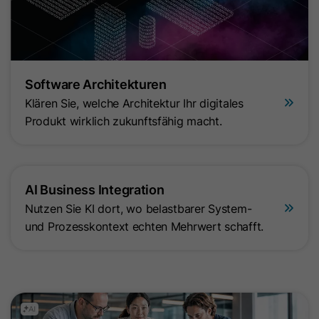
verwendet.
Name
ln_or
Software Architekturen
Anbieter
Oribi
Klären Sie, welche Architektur Ihr digitales
Laufzeit
1 Tag
Produkt wirklich zukunftsfähig macht.
Wird verwendet, um festzustellen, ob
Zweck
Oribi-Analysen für eine bestimmte
Domäne durchgeführt werden können.
AI Business Integration
Nutzen Sie KI dort, wo belastbarer System-
und Prozesskontext echten Mehrwert schafft.
Name
ar_debug
Anbieter
LinkedIn
Laufzeit
Session