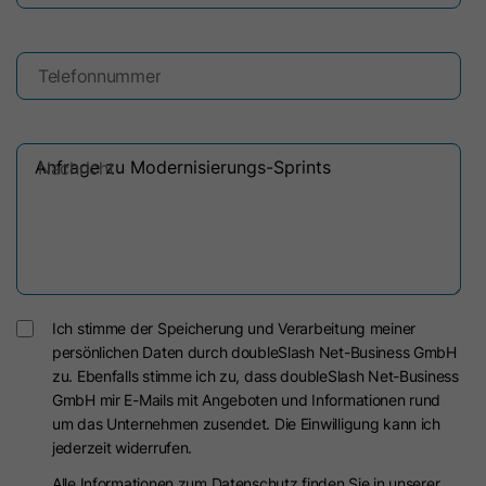
Laufzeit
10 Jahre
Telefonnummer
Dieses Cookie wird verwendet, um
Zweck
den Opt-out-Status von
Nichtmitgliedern zu ermitteln.
Nachricht
Name
li_giant
Anbieter
LinkedIn
Laufzeit
7 Tage
Ich stimme der Speicherung und Verarbeitung meiner
persönlichen Daten durch doubleSlash Net-Business GmbH
Indirekte Kennung für Gruppen von
zu. Ebenfalls stimme ich zu, dass doubleSlash Net-Business
Zweck
LinkedIn Mitgliedern, die für das
GmbH mir E-Mails mit Angeboten und Informationen rund
Conversion Tracking verwendet wird.
um das Unternehmen zusendet. Die Einwilligung kann ich
jederzeit widerrufen.
Alle Informationen zum Datenschutz finden Sie in unserer