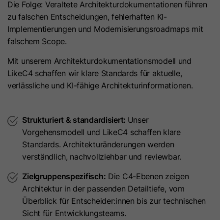
Anbieter
Cloudflare
Die Folge: Veraltete Architekturdokumentationen führen
anbieten können.
Zeichenfolge „Ja“ oder „Nein“.
bösartigen Spam-Angriffen zu
Der Google Tag Manager dient
zu falschen Entscheidungen, fehlerhaften KI-
schützen.
ausschließlich der Verwaltung und
Laufzeit
Es läuft am Ende der Sitzung ab
Implementierungen und Modernisierungsroadmaps mit
Ausspielung von Tags (z. B. Google
Name
__hs_d_not_tracking
falschem Scope.
Zweck
Dieses Cookie wird durch den CDN-
Analytics). Der Dienst setzt selbst
Anbieter von HubSpot aufgrund von
keine Cookies und speichert keine
Mit unserem Architekturdokumentationsmodell und
Anbieter
HubSpot
dessen Richtlinien für
personenbezogenen Daten.
LikeC4 schaffen wir klare Standards für aktuelle,
Laufzeit
Ratenbeschränkungen festgelegt.
13 Monate
verlässliche und KI-fähige Architekturinformationen.
Erfahren Sie mehr über Cloudflare-
Zweck
Dieses Cookie kann so eingestellt
Cookies
werden, dass der Tracking-Code
Strukturiert & standardisiert:
Unser
(https://support.cloudflare.com/hc/en-
Zweck
keine Informationen an HubSpot
Vorgehensmodell und LikeC4 schaffen klare
us/articles/200170156-Understanding-
sendet. Es enthält die Zeichenfolge
Standards. Architekturänderungen werden
the-Cloudflare-Cookies). Es läuft am
„Ja“.
verständlich, nachvollziehbar und reviewbar.
Ende der Sitzung ab.
Zielgruppenspezifisch:
Die C4-Ebenen zeigen
Name
__hs_initial_opt_
Architektur in der passenden Detailtiefe, vom
Name
CLID
Überblick für Entscheider:innen bis zur technischen
Anbieter
HubSpot
Anbieter
www.clarity.ms
Sicht für Entwicklungsteams.