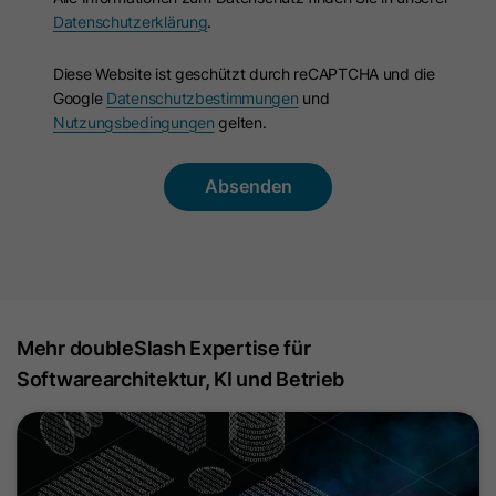
Name
oribi_cookie_test
Datenschutzerklärung
.
Anbieter
Oribi
Diese Website ist geschützt durch reCAPTCHA und die
Google
Datenschutzbestimmungen
und
Laufzeit
Session
Nutzungsbedingungen
gelten.
Mit diesem Cookie wird bestimmt, ob
Zweck
in der aktuellen Domain Tracking
aktiviert werden kann.
Name
oribili_user_guid
Anbieter
Oribi
Mehr doubleSlash Expertise für
Softwarearchitektur, KI und Betrieb
Laufzeit
1 Jahr
Dieses Cookie wird zum Zählen von
Zweck
Unique Visitors einer Website