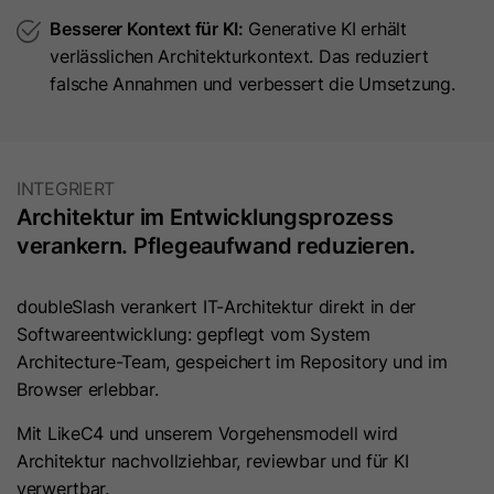
Besserer Kontext für KI:
Generative KI erhält
Laufzeit
7 Tage
Laufzeit
1 Jahr
verlässlichen Architekturkontext. Das reduziert
Dieses Cookie wird verwendet, um
falsche Annahmen und verbessert die Umsetzung.
Microsoft Clarity setzt dieses Cookie,
zu verhindern, dass Banner jedes
um Informationen darüber zu
Mal angezeigt werden, wenn
speichern, wie Besucher mit der
Zweck
Besucher im strengen Modus Ihre
Website interagieren. Das Cookie hilft
INTEGRIERT
Website besuchen. Es enthält die
Zweck
bei der Erstellung eines
Architektur im Entwicklungsprozess
Zeichenfolge „Ja“ oder „Nein“.
Analyseberichts. Die Datensammlung
verankern. Pflegeaufwand reduzieren.
umfasst die Anzahl der Besucher, den
Ort, an dem sie die Website besuchen,
Name
__hs_cookie_cat_pref
und die besuchten Seiten.
doubleSlash verankert IT-Architektur direkt in der
Softwareentwicklung: gepflegt vom System
Anbieter
HubSpot
Architecture-Team, gespeichert im Repository und im
Name
_clck
Browser erlebbar.
Laufzeit
13 Monate
Anbieter
www.clarity.ms
Mit LikeC4 und unserem Vorgehensmodell wird
Dieses Cookie wird verwendet, um
Architektur nachvollziehbar, reviewbar und für KI
die Kategorien zu erfassen, zu
Laufzeit
1 Jahr
verwertbar.